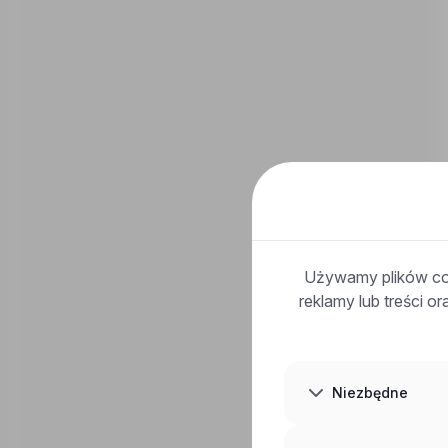
Używamy plików coo
reklamy lub treści o
Niezbędne