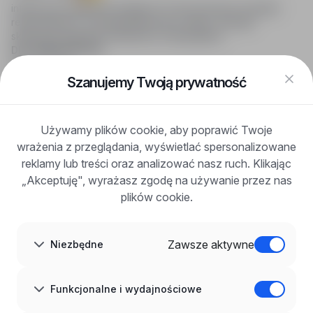
infoPraca.pl zapewnia dostęp do nowoczesnych narzędzi
rekrutacyjnych i wyszukiwania pracy online, oferując
skuteczne wsparcie rekruterom i kandydatom.
DLA KANDYDATÓW
Pokaż oferty
FAQ
Szanujemy Twoją prywatność
Zaloguj się
Zarejestruj się
Blog
Używamy plików cookie, aby poprawić Twoje
DLA PRACODAWCÓW
wrażenia z przeglądania, wyświetlać spersonalizowane
Dla pracodawców
Korzyści z publikacji
reklamy lub treści oraz analizować nasz ruch. Klikając
FAQ
„Akceptuję", wyrażasz zgodę na używanie przez nas
Zarejestruj się
plików cookie.
Blog dla pracodawców
O NAS
O nas
Zawsze aktywne
Niezbędne
Partnerzy
Kariera
Kontakt
Mapa strony
Funkcjonalne i wydajnościowe
Informacje korporacyjne