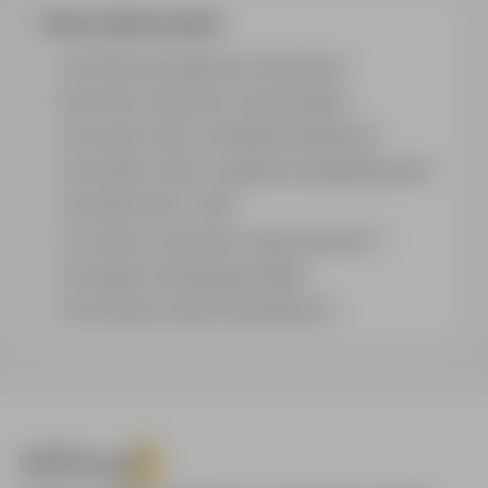
Często zadawane pytania
Jak działa wyszukiwanie ofert pracy?
Czym różni się branża od stanowiska?
Jak szukać ofert w konkretnej lokalizacji?
Jak znaleźć oferty z podanym wynagrodzeniem?
Jak działa alert e-mail?
Co oznacza oznaczenie „Sponsorowana"?
Jak zapisać interesującą ofertę?
Jak sortować wyniki wyszukiwania?