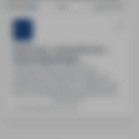
Sortuj według:
Data
Dopasowanie
Sternjob
Ślusarz (m/k/n) – Austria | 2650€ netto +
Darmowe Zakwaterowanie
Austria, zagranica
Pełny etat
Stanowisko: Ślusarz (m/k/n) w Austrii.
Wynagrodzenie: 2650€ netto miesięcznie +
26,40€ netto diety dziennie. 14 wypłat rocznie.
Darmowe zakwaterowanie zapewnione przez
Pokaż więcej
firmę. Stabilne zatrudnienie w austriackiej firmie,
możliwość długoterminowej współpracy.
Ostatnia aktualizacja: 2 dni temu
Wymagana dobra znajomość języka niemieckiego,
doświadczenie w zawodzie oraz umiejętność
pracy według rysunku technicznego. Gotowość
do pracy…