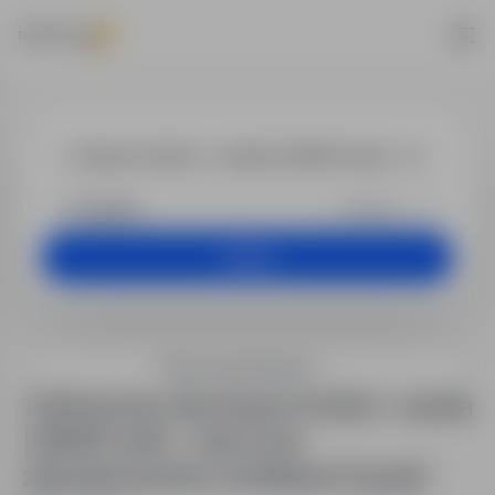
Praca - ślusarz
+25 km
Szukaj
Filtry wyszukiwania
1 oferta pracy dla: ślusarz (m/k/n) – austria
| 2650€ netto + darmowe
zakwaterowanie w lokalizacji "Austria"