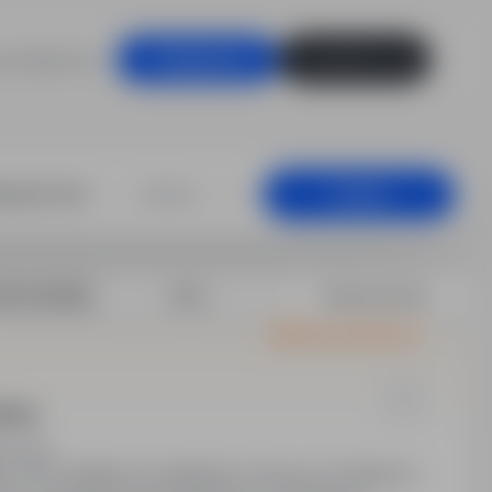
racodawców
Zaloguj się
Zarejestruj się
+25 km
Szukaj
rtuj według:
Data
Dopasowanie
Oferta wyróżniona
rewna
ny etat
eń. 25% dodatku do nadgodzin. Praca na 3 miesiące z