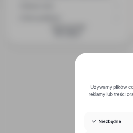
Wymiar etatu
Okres publikacji
DOŁĄCZ DO NAS
Używamy plików coo
reklamy lub treści o
Niezbędne