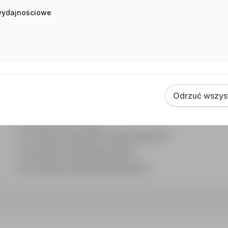
 wydajnościowe
Często zadawane pytania
Jak działa wyszukiwanie ofert pracy?
Czym różni się branża od stanowiska?
Jak szukać ofert w konkretnej lokalizacji?
Odrzuć wszys
Jak znaleźć oferty z podanym wynagrodzeniem?
Jak działa alert e-mail?
Co oznacza oznaczenie „Sponsorowana"?
Jak zapisać interesującą ofertę?
Jak sortować wyniki wyszukiwania?