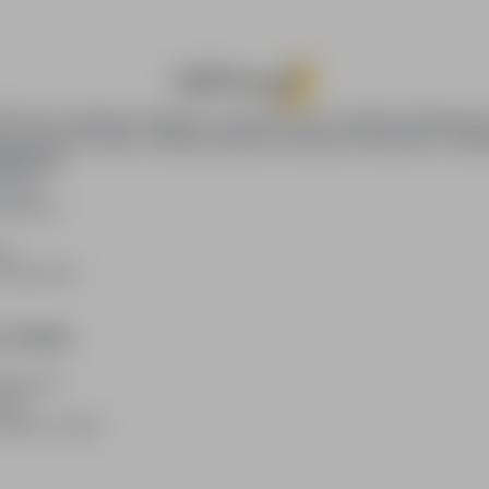
oPraca.pl zapewnia dostęp do nowoczesnych narzędzi rekrutacyjny
wania pracy online, oferując skuteczne wsparcie rekruterom i kan
DAWCÓW
awców
blikacji
ię
acodawców
E PRAWNE
watności
kies
plików cookie