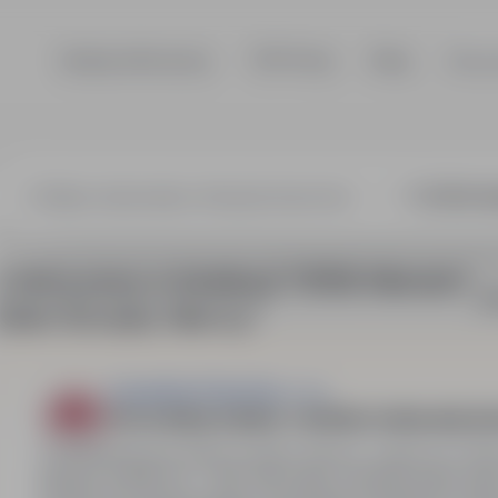
Szukaj ofert pracy
TOP Firmy
Blog
Dla p
2 oferty pracy w lokalizacji "35108 Allendorf
So
(Eder) Somplar, Niemcy"
Carpediem Poland Sp. z o.o.
Pracownik produkcji - obróbka i malowanie d
35108 Allendorf (Eder) Somplar, Niemcy, zagranica
Peł
Stawka 15,69€ b/h + 25€ netto diety za każdy pełny dzi