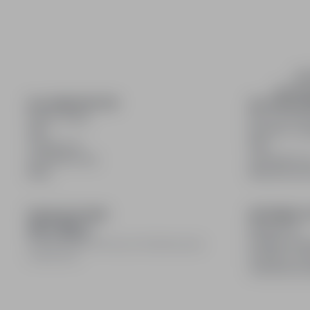
inf
wyszuki
DLA KANDYDATÓW
DLA PRACO
Pokaż oferty
Dla pracod
FAQ
Korzyści z pu
Zaloguj się
FAQ
Zarejestruj się
Zarejestruj s
Blog
Blog dla pr
DOŁĄCZ DO NAS
INFORMACJ
Regulamin
Polityka pry
© 2008–
2026
infoPraca.pl. Wszelkie prawa
Polityka coo
zastrzeżone.
Ustawienia 