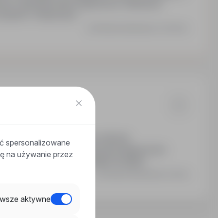
iczek. Zakwaterowanie zapewnione. Niemiecka
systemie 1 zmianowym.
Ostatnia aktualizacja: 4 dni temu
ny etat
ku do nadgodzin. Możliwość zaliczek.
ać spersonalizowane
etem świadczeń i możliwością przejęcia przez
odę na używanie przez
em 2 zmianowy od poniedziałku do piątku.
Ostatnia aktualizacja: wczoraj
wsze aktywne