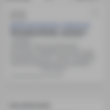
NIEPUBLICZNE PRZEDSZKOLE "GWIAZDECZKA"
Nauczyciel przedszkolny - wychowawca
31-351 Kraków-Krowodrza, małopolskie
Obojętne
Stanowisko: Nauczyciel przedszkolny -
wychowawca. Zatrudnienie na umowę o pracę.
Wynagrodzenie: 8.000 - 10.000 zł. Wymagania:
ukończone studia kierunkowe lub student/ka
Pokaż więcej
ostatniego roku, pasja w pracy z dziećmi, wysoka
kultura osobista, dodatkowe zdolności. Zakres
Ostatnia aktualizacja: 45 dni temu
obowiązków: zgodnie z przepisami Prawa
Oświatowego. Dokumenty aplikacyjne: CV i
dyplom ukończenia studiów.
Często zadawane pytania