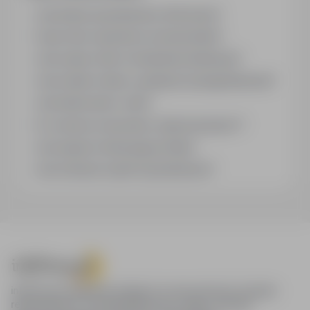
Jak działa wyszukiwanie ofert pracy?
Czym różni się branża od stanowiska?
Jak szukać ofert w konkretnej lokalizacji?
Jak znaleźć oferty z podanym wynagrodzeniem?
Jak działa alert e-mail?
Co oznacza oznaczenie „Sponsorowana"?
Jak zapisać interesującą ofertę?
Jak sortować wyniki wyszukiwania?
infoPraca.pl zapewnia dostęp do nowoczesnych narzędzi
rekrutacyjnych i wyszukiwania pracy online, oferując