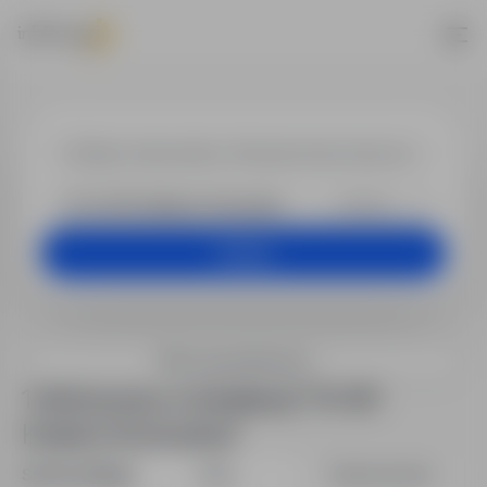
Praca w lokal
+25 km
Szukaj
Filtry wyszukiwania
1 oferta pracy w lokalizacji "31-351
Kraków-Krowodrza"
Sortuj według:
Data
Dopasowanie