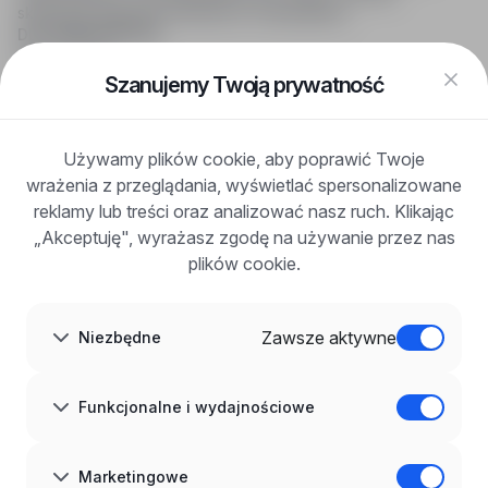
skuteczne wsparcie rekruterom i kandydatom.
DLA KANDYDATÓW
Pokaż oferty
FAQ
Szanujemy Twoją prywatność
Zaloguj się
Zarejestruj się
Blog
Używamy plików cookie, aby poprawić Twoje
DLA PRACODAWCÓW
wrażenia z przeglądania, wyświetlać spersonalizowane
Dla pracodawców
Korzyści z publikacji
reklamy lub treści oraz analizować nasz ruch. Klikając
FAQ
„Akceptuję", wyrażasz zgodę na używanie przez nas
Zarejestruj się
plików cookie.
Blog dla pracodawców
O NAS
O nas
Zawsze aktywne
Niezbędne
Partnerzy
Kariera
Kontakt
Mapa strony
Funkcjonalne i wydajnościowe
Informacje korporacyjne
RODO w infoPraca.pl
JĘZYK
Marketingowe