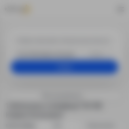
Praca w lokal
+25 km
Szukaj
Filtry wyszukiwania
1 oferta pracy w lokalizacji "30-106
Kraków-Krowodrza"
Sortuj według:
Data
Dopasowanie