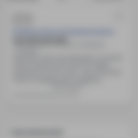
PRYWATNA SZKOŁA PODSTAWOWA SALWATOR
nauczyciel matematyki
30-106 Kraków-Krowodrza, małopolskie
Obojętne
Stanowisko: Nauczyciel matematyki w Prywatnej
Szkole Podstawowej SALWATOR. Stabilne
zatrudnienie (umowa o pracę – pełny etat 20/20).
Premie za zaangażowanie i osiągnięcia
Pokaż więcej
dydaktyczne. Możliwość rozwoju zawodowego i
uczestnictwa w szkoleniach. Opieka Medicover po
Ostatnia aktualizacja: 56 dni temu
podpisaniu umowy na czas nieokreślony.
Bezpłatny parking dla pracowników. 13. pensja.
Często zadawane pytania