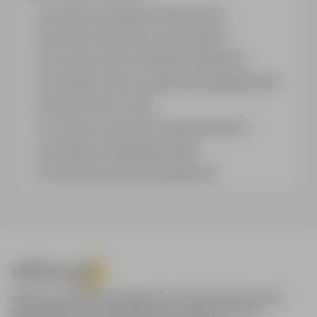
Jak działa wyszukiwanie ofert pracy?
Czym różni się branża od stanowiska?
Jak szukać ofert w konkretnej lokalizacji?
Jak znaleźć oferty z podanym wynagrodzeniem?
Jak działa alert e-mail?
Co oznacza oznaczenie „Sponsorowana"?
Jak zapisać interesującą ofertę?
Jak sortować wyniki wyszukiwania?
infoPraca.pl zapewnia dostęp do nowoczesnych narzędzi
rekrutacyjnych i wyszukiwania pracy online, oferując