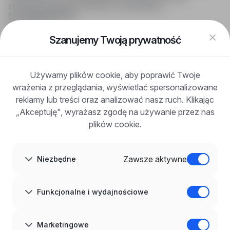
skuteczne wsparcie rekruterom i kandydatom.
DLA KANDYDATÓW
Pokaż oferty
FAQ
Szanujemy Twoją prywatność
Zaloguj się
Zarejestruj się
Blog
Używamy plików cookie, aby poprawić Twoje
DLA PRACODAWCÓW
wrażenia z przeglądania, wyświetlać spersonalizowane
Dla pracodawców
Korzyści z publikacji
reklamy lub treści oraz analizować nasz ruch. Klikając
FAQ
„Akceptuję", wyrażasz zgodę na używanie przez nas
Zarejestruj się
plików cookie.
Blog dla pracodawców
O NAS
O nas
Zawsze aktywne
Niezbędne
Partnerzy
Kariera
Kontakt
Mapa strony
Funkcjonalne i wydajnościowe
Informacje korporacyjne
RODO w infoPraca.pl
JĘZYK
Marketingowe