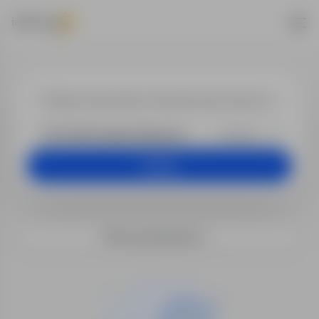
Praca w lokal
+25 km
Szukaj
Filtry wyszukiwania