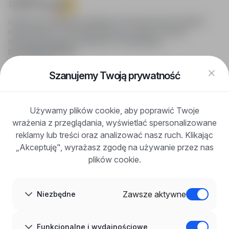
infoPraca.pl zapewnia dostęp do nowoczesnych narzędzi
rekrutacyjnych i wyszukiwania pracy online, oferując
skuteczne wsparcie rekruterom i kandydatom.
DLA KANDYDATÓW
Pokaż oferty
FAQ
Szanujemy Twoją prywatność
Zaloguj się
Zarejestruj się
Blog
Używamy plików cookie, aby poprawić Twoje
DLA PRACODAWCÓW
wrażenia z przeglądania, wyświetlać spersonalizowane
Dla pracodawców
Korzyści z publikacji
reklamy lub treści oraz analizować nasz ruch. Klikając
FAQ
„Akceptuję", wyrażasz zgodę na używanie przez nas
Zarejestruj się
plików cookie.
Blog dla pracodawców
O NAS
O nas
Zawsze aktywne
Niezbędne
Partnerzy
Kariera
Kontakt
Mapa strony
Funkcjonalne i wydajnościowe