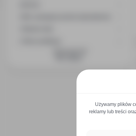
Branża
Min. wymagany poziom wykształcenia
Wymiar etatu
Okres publikacji
DOŁĄCZ DO NAS
Używamy plików co
reklamy lub treści or