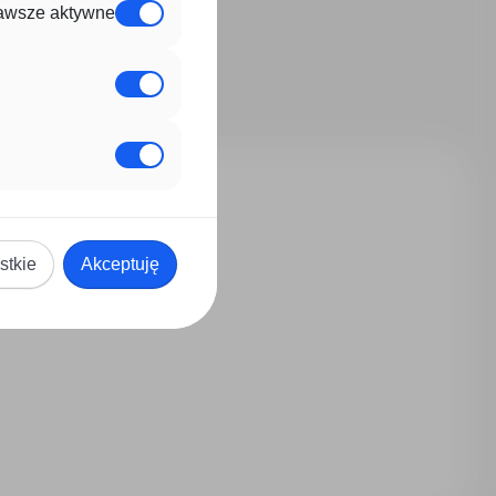
awsze aktywne
stkie
Akceptuję