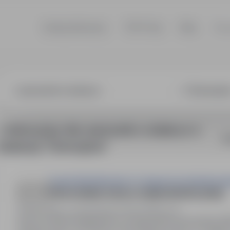
Szukaj ofert pracy
TOP Firmy
Blog
Dla
wnik w dziale p
1 oferta pracy dla: pracownik w dziale pr w
So
lokalizacji "Świnoujście"
Zespół Szkół Morskich im. Eugeniusza Kwiatkowsk
PRACOWNIK DZIAŁU KSIĘGOWOŚCI-(K/M)
Świnoujście, zachodniopomorskie
Pełny etat
Praca w dziale księgowości na stanowisku pracownika (