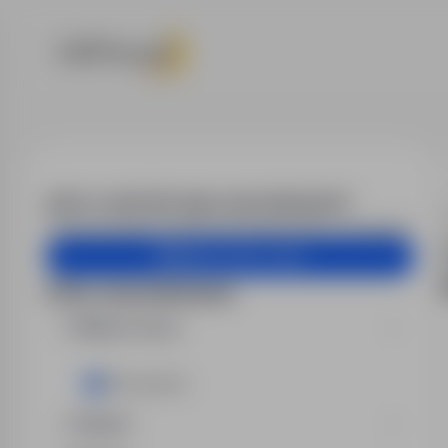
Praca - praco
Alert e-mail dla tego wyszukiwania?
Otrzymuj podobne oferty pracy bezpośrednio na skrzynkę.
Utwórz alert e-mail
Filtry wyszukiwania
Miejsce pracy
Świnoujście
Region