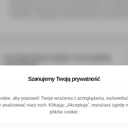
Godziny pracy: od 7.30 do 15.30. Miejsce pracy: ul. Sołta
Wymagane wykształcenie średnie zawodowe w kierunku 
stanowisku. Umiejętność obsługi komputera i programów k
Inne ciekawe oferty w kategorii - Praca marketing-
pr-social-media
Praca Specjalista Ds. E Marketingu Bydgoszcz
Szanujemy Twoją prywatność
Praca Specjalista Ds. Sprzedaży I Marketingu Kraków
Praca Dyrektor Kreatywny Bydgoszcz
Praca Specjalista Ds. E Marketingu Bielsko-Biała
okie, aby poprawić Twoje wrażenia z przeglądania, wyświetla
Praca Specjalista Ds. Pr Toruń
az analizować nasz ruch. Klikając „Akceptuję", wyrażasz zgodę
Praca Specjalista Ds. Marketingu Produktu Bielsko-Biała
plików cookie.
Praca Specjalista Ds. Pr Sandomierz
Praca Art Director Katowice