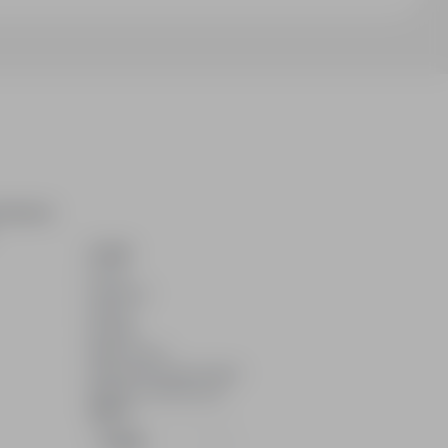
ukiwania
O NAS
O nas
Partnerzy
Kariera
Kontakt
Mapa strony
Informacje korporacyjne
RODO w infoPraca.pl
JĘZYK
Polski