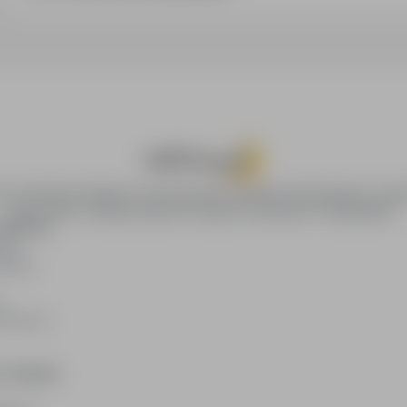
ca.pl zapewnia dostęp do nowoczesnych narzędzi rekrutacyjnych i wysz
pracy online, oferując skuteczne wsparcie rekruterom i kandydatom.
DAWCÓW
wców
likacji
ę
codawców
E PRAWNE