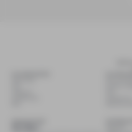
infoPra
DLA KANDYDATÓW
DLA PRACO
Pokaż oferty
Dla pracoda
FAQ
Korzyści z pub
Zaloguj się
FAQ
Zarejestruj się
Zarejestruj si
Blog
Blog dla pra
DOŁĄCZ DO NAS
INFORMACJ
Regulamin