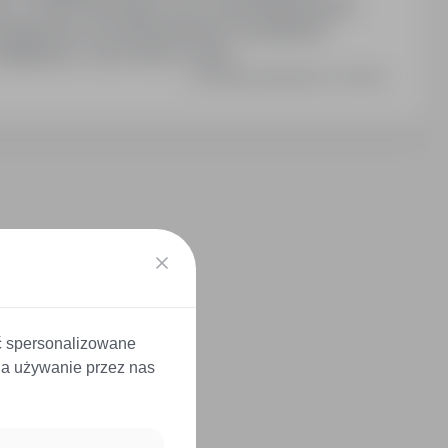
na 2, 72-602 Świnoujście, woj. zachodniopomorskie.
księgowości oraz doświadczenie na podobnym
sięgowych, w tym Vulcan i Excel.
Ostatnia aktualizacja: 4 dni temu
ć spersonalizowane
 na używanie przez nas