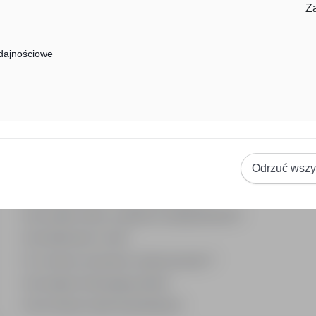
Z
Praca Kierownik Ds. Pr Bydgoszcz
Praca Dyrektor Pr Bydgoszcz
dajnościowe
Często zadawane pytania
Jak działa wyszukiwanie ofert pracy?
Odrzuć wszy
Czym różni się branża od stanowiska?
Jak szukać ofert w konkretnej lokalizacji?
Jak znaleźć oferty z podanym wynagrodzeniem?
Jak działa alert e-mail?
Co oznacza oznaczenie „Sponsorowana"?
Jak zapisać interesującą ofertę?
Jak sortować wyniki wyszukiwania?