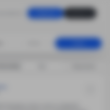
 pracodawców
Zaloguj się
Zarejestruj się
r, Świnoujście
+25 km
Szukaj
rtuj według:
Data
Dopasowanie
iego
K/M). Wymagana umowa o pracę w zastępstwie.