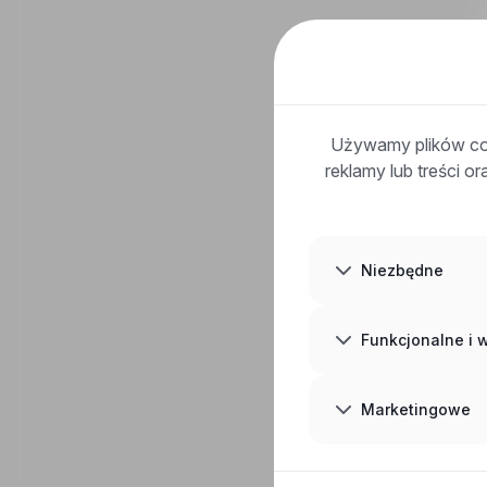
Używamy plików coo
reklamy lub treści o
Niezbędne
Funkcjonalne i
Marketingowe