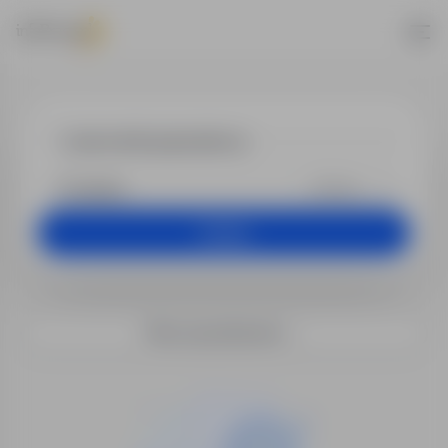
Praca - praco
+25 km
Szukaj
Filtry wyszukiwania