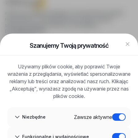
infoPraca.pl zapewnia dostęp do nowoczesnych narzędzi
rekrutacyjnych i wyszukiwania pracy online, oferując
skuteczne wsparcie rekruterom i kandydatom.
DLA KANDYDATÓW
Pokaż oferty
FAQ
Szanujemy Twoją prywatność
Zaloguj się
Zarejestruj się
Blog
Używamy plików cookie, aby poprawić Twoje
DLA PRACODAWCÓW
wrażenia z przeglądania, wyświetlać spersonalizowane
Dla pracodawców
Korzyści z publikacji
reklamy lub treści oraz analizować nasz ruch. Klikając
FAQ
„Akceptuję", wyrażasz zgodę na używanie przez nas
Zarejestruj się
plików cookie.
Blog dla pracodawców
O NAS
O nas
Zawsze aktywne
Niezbędne
Partnerzy
Kariera
Kontakt
Mapa strony
Funkcjonalne i wydajnościowe