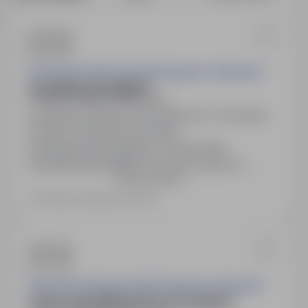
Generalna Dyrekcja Dróg Krajowych i Autostrad
specjalista/specjalistka
Łódź, łódzkie
Pełny etat
Generalna Dyrekcja Dróg Krajowych i Autostrad
Dyrektor Generalny poszukuje
kandydatów\kandydatek na stanowisko:
specjalista/specjalistka do spraw mostów w
Pokaż więcej
Wydziale Mostów Oddziału GDDKiA w Łodzi 00-
874 Warszawa Wronia 53 Zakres zadań
Ostatnia aktualizacja: Dzisiaj
wykonywanych na stanowisku pracy Prowadzi
sprawy dotyczące realizacji zadań mostowych w
zakresie bieżącego utrzymania drogowych
obiektów inżynierskich oraz…
Generalna Dyrekcja Dróg Krajowych i Autostrad
starszy specjalista/starsza specjalistka