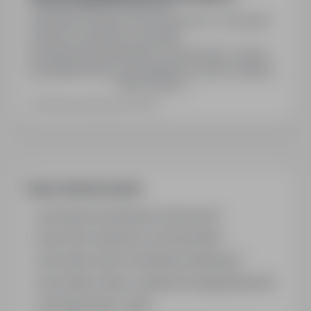
Łódź, łódzkie
Pełny etat
Generalna Dyrekcja Dróg Krajowych i Autostrad
Dyrektor Generalny poszukuje
kandydatów\kandydatek na stanowisko: starszy
specjalista/starsza specjalistka do spraw realizacji
Pokaż więcej
inwestycji w Zespole Kierownika Projektu KP-7
Oddziału GDDKiA w Łodzi 00-874 Warszawa
Ostatnia aktualizacja: Dzisiaj
Wronia 53 Zakres zadań wykonywanych na
stanowisku pracy Prowadzi sprawy z zakresu
nadzoru uczestników przygotowania i realizacji…
Często zadawane pytania
Jak działa wyszukiwanie ofert pracy?
Czym różni się branża od stanowiska?
Jak szukać ofert w konkretnej lokalizacji?
Jak znaleźć oferty z podanym wynagrodzeniem?
Jak działa alert e-mail?