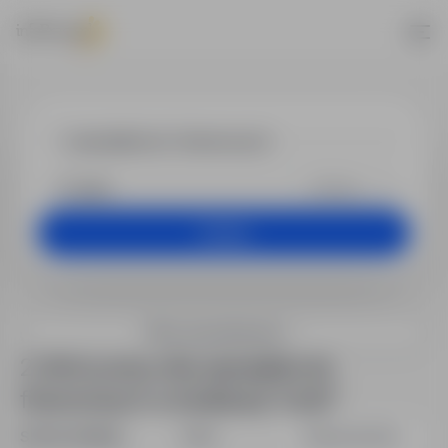
Praca - specja
+25 km
Szukaj
Filtry wyszukiwania
2 oferty pracy dla: specjalista ds.
finansowych w lokalizacji "Łódź"
Sortuj według:
Data
Dopasowanie