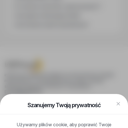
Co oznacza oznaczenie „Sponsorowana"?
Jak zapisać interesującą ofertę?
Jak sortować wyniki wyszukiwania?
infoPraca.pl zapewnia dostęp do nowoczesnych narzędzi
rekrutacyjnych i wyszukiwania pracy online, oferując
skuteczne wsparcie rekruterom i kandydatom.
DLA KANDYDATÓW
Pokaż oferty
FAQ
Szanujemy Twoją prywatność
Zaloguj się
Zarejestruj się
Blog
Używamy plików cookie, aby poprawić Twoje
DLA PRACODAWCÓW