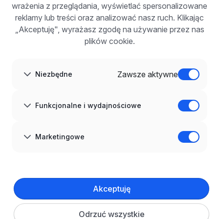
wrażenia z przeglądania, wyświetlać spersonalizowane
Dla pracodawców
Korzyści z publikacji
reklamy lub treści oraz analizować nasz ruch. Klikając
FAQ
„Akceptuję", wyrażasz zgodę na używanie przez nas
Zarejestruj się
plików cookie.
Blog dla pracodawców
O NAS
O nas
Zawsze aktywne
Niezbędne
Partnerzy
Kariera
Kontakt
Mapa strony
Funkcjonalne i wydajnościowe
Informacje korporacyjne
RODO w infoPraca.pl
JĘZYK
Marketingowe
Polski
DOŁĄCZ DO NAS
© 2008–
2026
infoPraca.pl. Wszelkie prawa zastrzeżone.
Akceptuję
INFORMACJE PRAWNE
Regulamin
Polityka prywatności
Polityka cookies
Odrzuć wszystkie
Ustawienia plików cookie