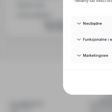
reklamy lub treści o
Wymiar etatu
Okres publikacji
DOŁĄCZ DO NAS
Niezbędne
Funkcjonalne i
Marketingowe
inf
wyszuki
DLA KANDYDATÓW
DLA PRACO
Pokaż oferty
Dla pracod