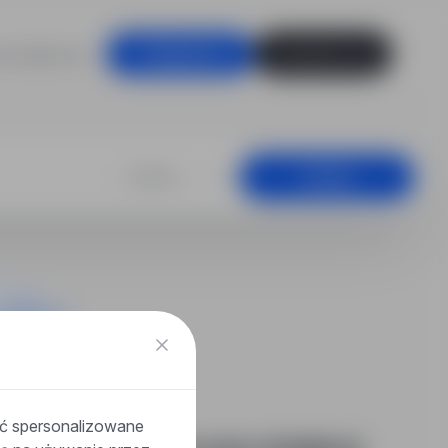
racodawców
Zaloguj się
Zarejestruj się
lowy w branży 
+25 km
Szukaj
ać spersonalizowane