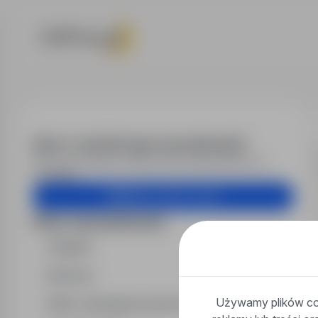
Praca - przed
Alert e-mail dla tego wyszukiwania?
Otrzymuj podobne oferty pracy bezpośrednio na
skrzynkę.
Utwórz alert e-mail
Filtry wyszukiwania
Region
Branża
Używamy plików coo
Min. wymagany poziom wykształcenia