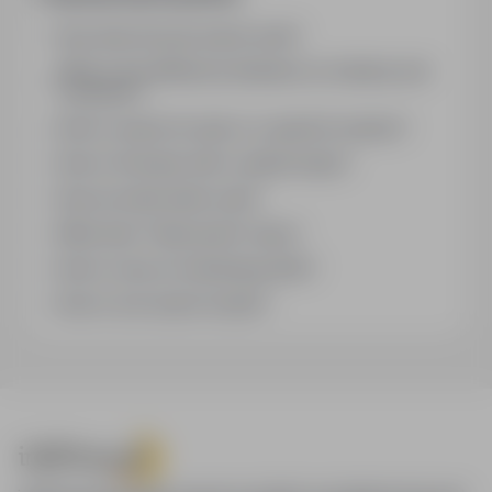
How does the job search work?
What is the difference between an industry and
a position?
How to search for jobs in a specific location?
How to find jobs with a stated salary?
How do email alerts work?
What does "Sponsored" mean?
How to save an interesting offer?
How to sort search results?