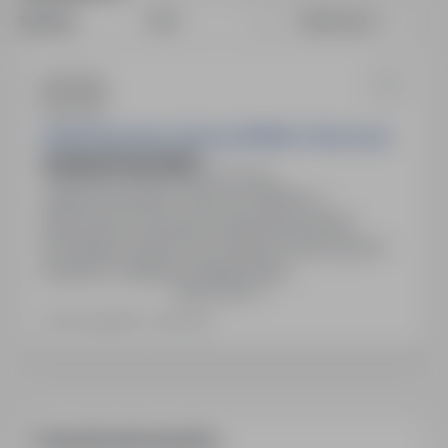
Sort by:
Date
Relevance
Zakład Emerytalno-Rentowy MSWiA w Warszawie
asystent/asystentka
Gdańsk, pomorskie
Full time
Zakład Emerytalno-Rentowy MSWiA w
Warszawie poszukuje asystenta/asystentki.
Wymagana znajomość przepisów dotyczących
emerytur i Kodeksu postępowania
Show more
administracyjnego. Praca biurowa, głównie przy
komputerze. Wymagana średnia edukacja,
Last updated: 7 days ago
doświadczenie w obsłudze systemów
informatycznych oraz umiejętność pracy w
stresie. Termin składania dokumentów: do
13.08.2026. Budynek nie jest przystosowany dla…
Frequently asked questions