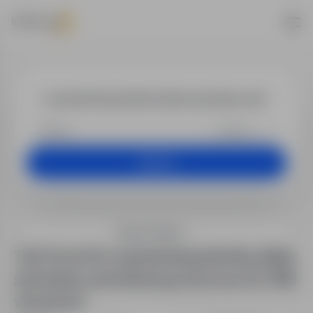
Job offers
+25 km
Search
Search filters
1 job found for asystent/asystentka działu
sprzedaży administracja-biurowa 02-486
warszawa