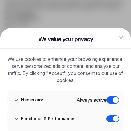
infoPraca.pl provides access to modern recruitment tools and
online job searching, offering effective support to recruiters
and candidates.
FOR CANDIDATES
Show offers
FAQ
Log in
We value your privacy
Register
Blog
FOR EMPLOYERS
We use cookies to enhance your browsing experience,
For employers
Benefits of publication
serve personalized ads or content, and analyze our
FAQ
traffic. By clicking "Accept", you consent to our use of
Register
cookies.
Blog for Employers
ABOUT US
About us
Always active
Necessary
Partners
Career
Contact
Sitemap
Functional & Performance
Corporate information
GDPR at infoPraca.pl