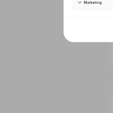
Marketing