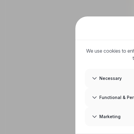
We use cookies to enh
Necessary
Functional & Pe
Marketing