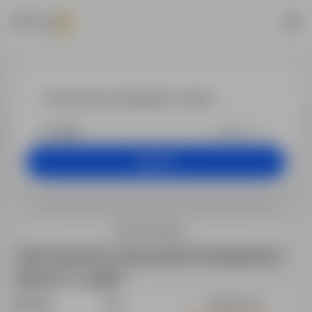
Jobs - nauczyci
+25 km
Search
Search filters
1 job found for nauczyciel / korepetytor /
trener in "Lublin"
Sort by:
Date
Relevance