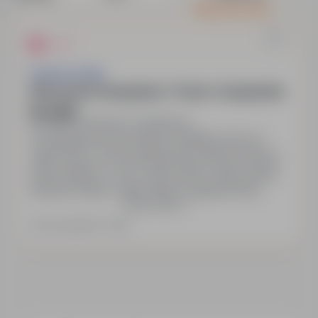
Featured offer
Superprof SAS
Nauczyciel / Korepetytor / Trener / stacjonarnie
lub online
Lublin, lubelskie
Indifferent
Poszukujemy pracowników dydaktycznych w
całej Polsce, do prowadzenia prywatnych lekcji z
wielu dziedzin, w tym: nauki ścisłe, sztuka, języki,
zdrowie, fitness i wiele więcej. Superprof jest
Show more
odpowiedni dla nauczycieli na wszystkich
poziomach nauczania, niezależnie od
Last updated: Today
wykształcenia i dziedziny.Superprof to największa
na świecie platforma edukacyjna, która pomaga
połączyć uczniów i nauczycieli. To…