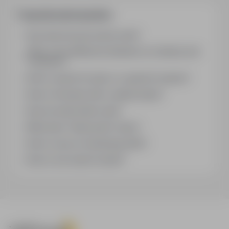
Frequently asked questions
How does the job search work?
What is the difference between an industry and
a position?
How to search for jobs in a specific location?
How to find jobs with a stated salary?
How do email alerts work?
What does "Sponsored" mean?
How to save an interesting offer?
How to sort search results?