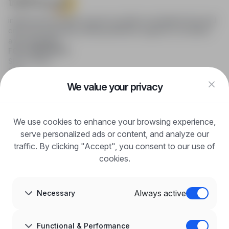
infoPraca.pl provides access to modern recruitment tools and
online job searching, offering effective support to recruiters
and candidates.
FOR CANDIDATES
Show offers
FAQ
Log in
We value your privacy
Register
Blog
FOR EMPLOYERS
We use cookies to enhance your browsing experience,
For employers
Benefits of publication
serve personalized ads or content, and analyze our
FAQ
traffic. By clicking "Accept", you consent to our use of
Register
cookies.
Blog for Employers
ABOUT US
About us
Always active
Necessary
Partners
Career
Contact
Sitemap
Functional & Performance