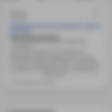
WALDORFSKA SZKOŁA PODSTAWOWA IM. JANUSZA
KORCZAKA
Nauczyciel wychowawca
30-074 Kraków-Krowodrza, małopolskie
Indifferent
Stanowisko: Nauczyciel wychowawca w
Waldorfskiej Szkole Podstawowej im. Janusza
Korczaka. Wynagrodzenie: 6000 – 8500 zł brutto,
w zależności od doświadczenia i wykształcenia.
Show more
Umowa o pracę. Wymagana jest znajomość
pedagogiki waldorfskiej oraz przygotowanie
Last updated: 25 days ago
pedagogiczne. Zakres obowiązków obejmuje
prowadzenie lekcji zgodnie z programem
nauczania oraz współpracę z nauczycielami i
rodzicami.