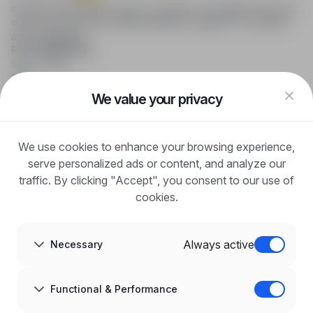
infoPraca.pl provides access to modern recruitment tools and
online job searching, offering effective support to recruiters
and candidates.
FOR CANDIDATES
Show offers
FAQ
Log in
We value your privacy
Register
Blog
FOR EMPLOYERS
We use cookies to enhance your browsing experience,
For employers
Benefits of publication
serve personalized ads or content, and analyze our
FAQ
traffic. By clicking "Accept", you consent to our use of
Register
cookies.
Blog for Employers
ABOUT US
About us
Always active
Necessary
Partners
Career
Contact
Sitemap
Functional & Performance
Corporate information