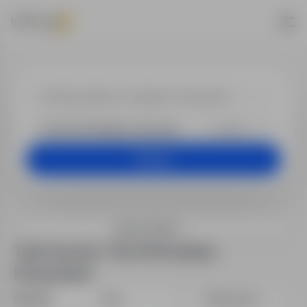
Job offers
+25 km
Search
Search filters
1 job found in "30-074 Kraków-
Krowodrza"
Sort by:
Date
Relevance