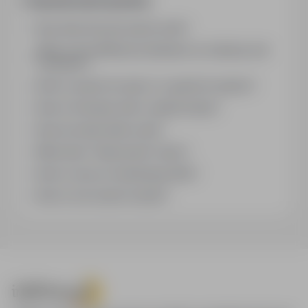
Frequently asked questions
How does the job search work?
What is the difference between an industry and
a position?
How to search for jobs in a specific location?
How to find jobs with a stated salary?
How do email alerts work?
What does "Sponsored" mean?
How to save an interesting offer?
How to sort search results?