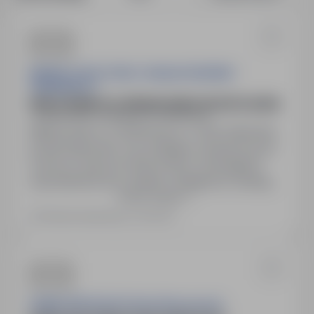
ANDRZEJ PRYCZYNICZ ZAKŁAD DRZEWNY
"ANDREWPOL"
PRACOWNIK DO SPRAW KSIĘGOWOŚCI (K/M)
Hajnówka, podlaskie
Pełny etat
Miejsce pracy: ul. Woskowa 9, 17-200 Hajnówka,
powiat hajnowski, woj. podlaskie. Rodzaj umowy:
Umowa o pracę na okres próbny. Wymagania:
wykształcenie min. średnie, umiejętność obsługi
Pokaż więcej
programów księgowych, doświadczenie w
sprawach kadr i księgowości.
Ostatnia aktualizacja: 2 dni temu
DOBRA WSPÓLNOTA Rafał Wiszniewski