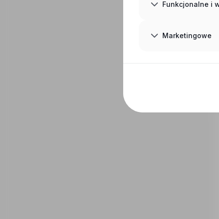
Funkcjonalne i
Marketingowe