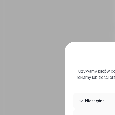
Używamy plików coo
reklamy lub treści o
Niezbędne