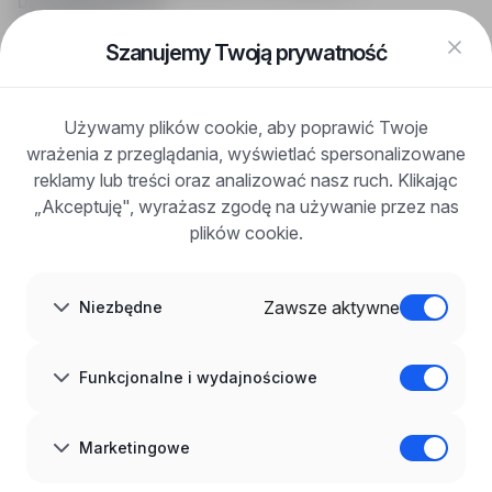
DLA KANDYDATÓW
Pokaż oferty
FAQ
Szanujemy Twoją prywatność
Zaloguj się
Zarejestruj się
Blog
Używamy plików cookie, aby poprawić Twoje
DLA PRACODAWCÓW
wrażenia z przeglądania, wyświetlać spersonalizowane
Dla pracodawców
Korzyści z publikacji
reklamy lub treści oraz analizować nasz ruch. Klikając
FAQ
„Akceptuję", wyrażasz zgodę na używanie przez nas
Zarejestruj się
plików cookie.
Blog dla pracodawców
O NAS
O nas
Zawsze aktywne
Niezbędne
Partnerzy
Kariera
Kontakt
Mapa strony
Funkcjonalne i wydajnościowe
Informacje korporacyjne
RODO w infoPraca.pl
JĘZYK
Marketingowe
Polski