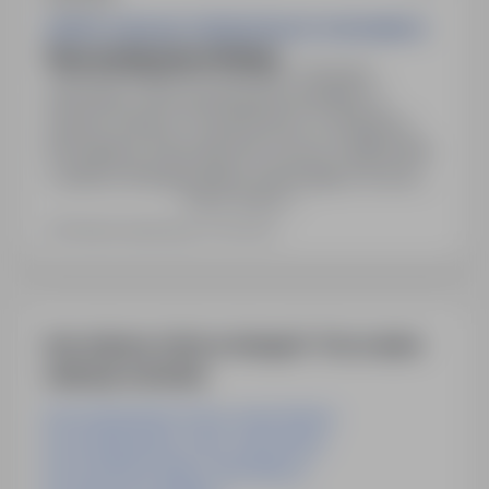
ZESPÓŁ SZKOLNO-PRZEDSZKOLNY W BOGDAŃCU
Nauczyciel języka polskiego
66-450 Bogdaniec, lubuskie
Obojętne
Zatrudnimy nauczyciela języka polskiego w
Zespole Szkolno-Przedszkolnym w Bogdańcu.
Wymagania: Wykształcenie wyższe magisterskie
z zakresu filologii polskiej, uprawniające do pracy z
Pokaż więcej
uczniami szkoły podstawowej (przygotowanie
pedagogiczne). Zakres obowiązków: Umiejętna
Ostatnia aktualizacja: 51 dni temu
planowanie pracy, prawidłowe sporządzanie
dokumentacji pedagogicznej. Oferujemy:
Współpracę z doświadczonym i
zaangażowanym…
Inne ciekawe oferty w kategorii - Praca nauka-
edukacja-szkolenia
Praca Egzaminator Prawa Jazdy Kraków
Praca Egzaminator Prawa Jazdy Kielce
Praca Instruktor Nauki Jazdy Niemcy