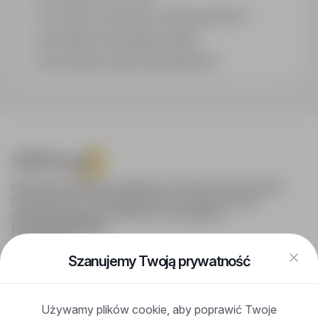
Co oznacza oznaczenie „Sponsorowana"?
Jak zapisać interesującą ofertę?
Jak sortować wyniki wyszukiwania?
infoPraca.pl zapewnia dostęp do nowoczesnych narzędzi
rekrutacyjnych i wyszukiwania pracy online, oferując
skuteczne wsparcie rekruterom i kandydatom.
DLA KANDYDATÓW
Pokaż oferty
FAQ
Szanujemy Twoją prywatność
Zaloguj się
Zarejestruj się
Blog
Używamy plików cookie, aby poprawić Twoje
DLA PRACODAWCÓW