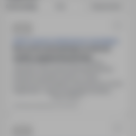
Sortuj według:
Data
Dopasowanie
ZESPÓŁ SZKOLNO-PRZEDSZKOLNY W BOGDAŃCU
Nauczyciel współorganizujący kształcenie
uczniów z niepełnosprawnościami
66-450 Bogdaniec, lubuskie
Obojętne
Zatrudnimy nauczyciela współorganizującego
kształcenie specjalne dziecka w szkole
podstawowej Wymagania: Wykształcenie wyższe
magisterskie z zakresu pedagogiki specjalnej.
Pokaż więcej
uprawniające prace w szkole podstawowej.
Zakres obowiązków: Zapewnienie dzieciom
Ostatnia aktualizacja: 36 dni temu
bezpieczeństwa fizycznego i psychicznego,
umiejętne planowanie pracy, współorganizowanie
zajęć w szkole, prawidłowe sporządzanie
dokumentacji…