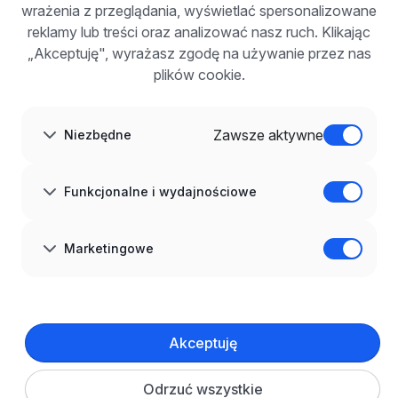
wrażenia z przeglądania, wyświetlać spersonalizowane
Dla pracodawców
Korzyści z publikacji
reklamy lub treści oraz analizować nasz ruch. Klikając
FAQ
„Akceptuję", wyrażasz zgodę na używanie przez nas
Zarejestruj się
plików cookie.
Blog dla pracodawców
O NAS
O nas
Zawsze aktywne
Niezbędne
Partnerzy
Kariera
Kontakt
Mapa strony
Funkcjonalne i wydajnościowe
Informacje korporacyjne
RODO w infoPraca.pl
JĘZYK
Marketingowe
Polski
DOŁĄCZ DO NAS
© 2008–
2026
infoPraca.pl. Wszelkie prawa zastrzeżone.
Akceptuję
INFORMACJE PRAWNE
Regulamin
Polityka prywatności
Polityka cookies
Odrzuć wszystkie
Ustawienia plików cookie