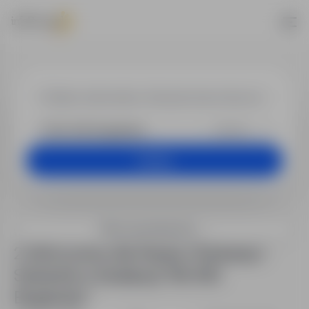
Praca - Nauka
+25 km
Szukaj
Filtry wyszukiwania
2 oferty pracy dla: Nauka / Edukacja /
Szkolenia w lokalizacji "66-450
Bogdaniec"