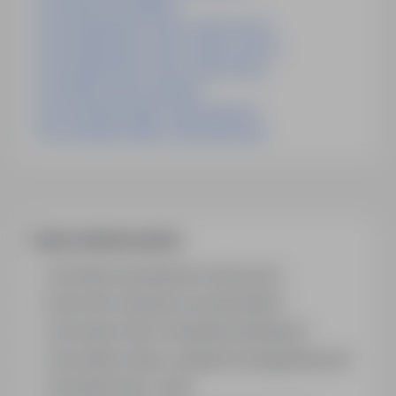
Praca Nauczyciel Mielec
Praca Egzaminator Prawa Jazdy Poznań
Praca Egzaminator Prawa Jazdy Szczecin
Praca Egzaminator Prawa Jazdy Grecja
Praca Nauczyciel Grudziądz
Praca Instruktor Nauki Jazdy Katowice
Praca Instruktor Nauki Jazdy Warszawa
Często zadawane pytania
Jak działa wyszukiwanie ofert pracy?
Czym różni się branża od stanowiska?
Jak szukać ofert w konkretnej lokalizacji?
Jak znaleźć oferty z podanym wynagrodzeniem?
Jak działa alert e-mail?