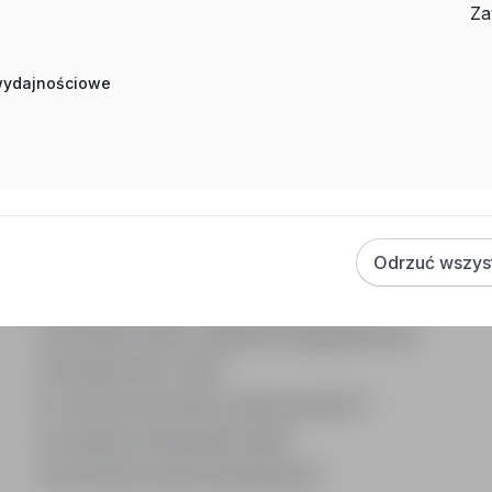
Za
Praca Specjalista Ds. Planowania Produkcji Łódź
Praca Specjalista Ds. Kosztów Produkcji Belgia
 wydajnościowe
Często zadawane pytania
Jak działa wyszukiwanie ofert pracy?
Odrzuć wszys
Czym różni się branża od stanowiska?
Jak szukać ofert w konkretnej lokalizacji?
Jak znaleźć oferty z podanym wynagrodzeniem?
Jak działa alert e-mail?
Co oznacza oznaczenie „Sponsorowana"?
Jak zapisać interesującą ofertę?
Jak sortować wyniki wyszukiwania?