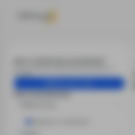
Praca - Praca 
Alert e-mail dla tego wyszukiwania?
Otrzymuj podobne oferty pracy bezpośrednio na
skrzynkę.
Utwórz alert e-mail
Filtry wyszukiwania
Miejsce pracy
Elżbietów, K., Sochaczew
Region