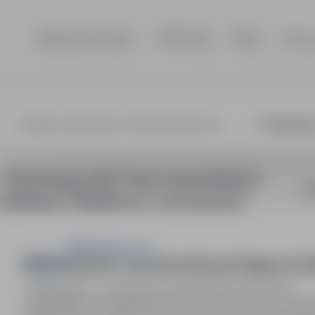
Szukaj ofert pracy
TOP Firmy
Blog
Dla p
na produkcji, E
1 oferta pracy dla: Praca na produkcji w
So
lokalizacji "Elżbietów, K., Sochaczew"
Bakoma Sp. z o.o.
Operator / Operatorka Maszyn Pakujących (K
Elżbietów, k., Sochaczew, mazowieckie
Pełny etat
Zatrudnienie na podstawie umowy o pracę. Praca w sy