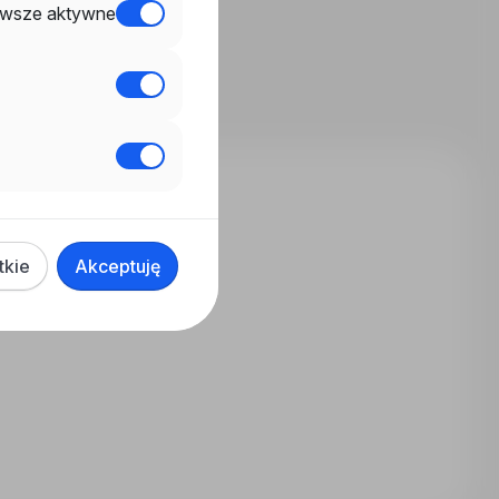
wsze aktywne
tkie
Akceptuję