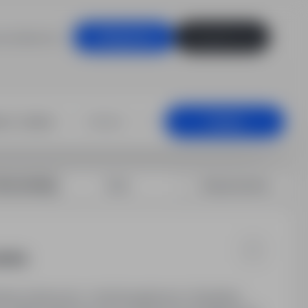
racodawców
Zaloguj się
Zarejestruj się
lżbietów, K., S
+25 km
Szukaj
rtuj według:
Data
Dopasowanie
/M/N)
stemie zmianowym, czterobrygadowym. Bezpłatny