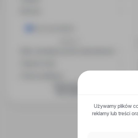
Branża
Praca na produkcji
Rozwiń
Min. wymagany poziom wykształcenia
Wymiar etatu
Okres publikacji
DOŁĄCZ DO NAS
Używamy plików coo
reklamy lub treści o