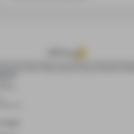
oPraca.pl zapewnia dostęp do nowoczesnych narzędzi rekrutacyjny
wania pracy online, oferując skuteczne wsparcie rekruterom i kan
DAWCÓW
awców
blikacji
ię
acodawców
E PRAWNE