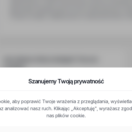
dojazd busem z okolic Sochaczewa, Łowicza, Żyrardowa
grupowego ubezpieczenia na życie. Karta sportowa. Dof
Fundusz socjalny. Stabilna praca w dobrej atmosferze.
Inne ciekawe oferty w kategorii - Praca na-
produkcji
Praca Pracownik Produkcji Sokołów Podlaski
Szanujemy Twoją prywatność
Praca Specjalista Ds. Planowania Produkcji Bydgoszcz
Praca Kierownik Linii Produkcyjnej Norwegia
Praca Monter Elementów W Procesie Produkcji Wrocław
kie, aby poprawić Twoje wrażenia z przeglądania, wyświetl
Praca Kierownik Ds. Planowania Produkcji Katowice
raz analizować nasz ruch. Klikając „Akceptuję", wyrażasz zg
Praca Operator Maszyn I Urządzeń Produkcyjnych Lublin
nas plików cookie.
Praca Kierownik Ds. Planowania Produkcji Wrocław
Praca Monter Elementów W Procesie Produkcji Kraków