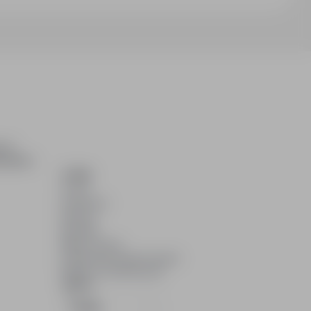
ch i
dydatom.
O NAS
O nas
Partnerzy
Kariera
Kontakt
Mapa strony
Informacje korporacyjne
RODO w infoPraca.pl
JĘZYK
Polski