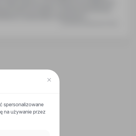
. Pakiet medyczny oraz możliwość przystąpienia do
inansowanie do posiłków w kantynie pracowniczej.
 Możliwość rozwoju kariery zawodowej w…
Ostatnia aktualizacja: Dzisiaj
ać spersonalizowane
odę na używanie przez