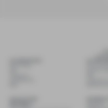
inf
wyszuki
DLA KANDYDATÓW
DLA PRACO
Pokaż oferty
Dla pracod
FAQ
Korzyści z pu
Zaloguj się
FAQ
Zarejestruj się
Zarejestruj s
Blog
Blog dla pr
DOŁĄCZ DO NAS
INFORMACJ
Regulamin