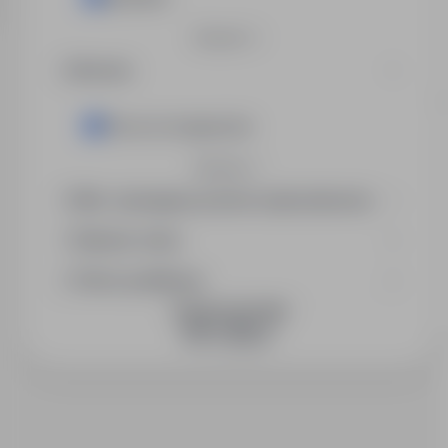
Rozwiń
Branża
Praca na magazynie
Rozwiń
Min. wymagany poziom wykształcenia
Wymiar etatu
Okres publikacji
DOŁĄCZ DO NAS