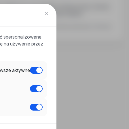
y Bidaczów, woj. lubelskie. Rodzaj umowy: Umowa
ształcenie: podstawowe. Mile widziane
Ostatnia aktualizacja: 14 dni temu
ać spersonalizowane
odę na używanie przez
wsze aktywne