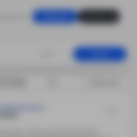
racodawców
Zaloguj się
Zarejestruj się
lubelskie
+25 km
Szukaj
rtuj według:
Data
Dopasowanie
DPOWIEDZIALNOŚCIĄ
WANIA.
dzaj umowy: Umowa o pracę na okres próbny.