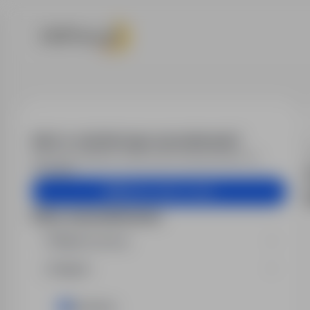
Praca - Praca 
Alert e-mail dla tego wyszukiwania?
Otrzymuj podobne oferty pracy bezpośrednio na
skrzynkę.
Utwórz alert e-mail
Filtry wyszukiwania
Miejsce pracy
Region
lubelskie