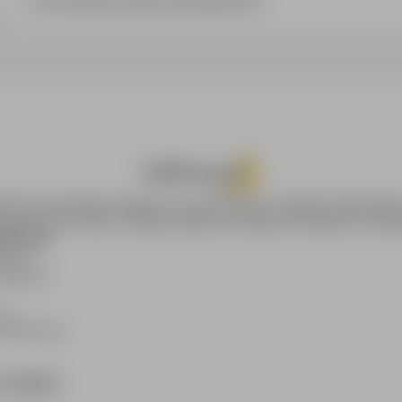
Jak sortować wyniki wyszukiwania?
oPraca.pl zapewnia dostęp do nowoczesnych narzędzi rekrutacyjny
wania pracy online, oferując skuteczne wsparcie rekruterom i kan
DAWCÓW
awców
blikacji
ię
acodawców
E PRAWNE