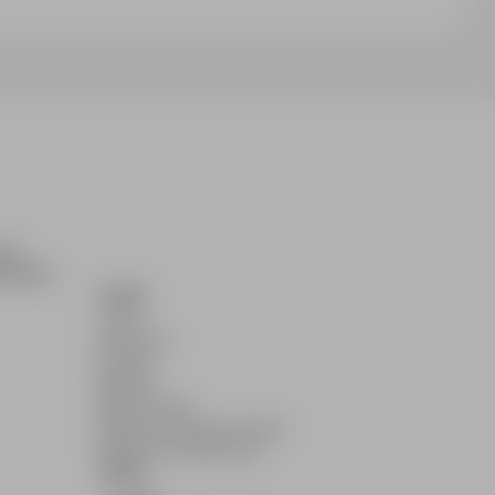
ch i
dydatom.
O NAS
O nas
Partnerzy
Kariera
Kontakt
Mapa strony
Informacje korporacyjne
RODO w infoPraca.pl
JĘZYK