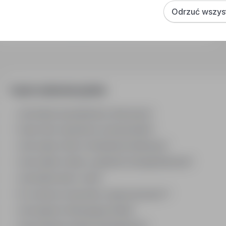
Praca Operator Wózka Widłowego zachodniopomorskie
Odrzuć wszys
Praca Operator Wózka Widłowego opolskie
Praca Kierownik Magazynu podkarpackie
Często zadawane pytania
Jak działa wyszukiwanie ofert pracy?
Czym różni się branża od stanowiska?
Jak szukać ofert w konkretnej lokalizacji?
Jak znaleźć oferty z podanym wynagrodzeniem?
Jak działa alert e-mail?
Co oznacza oznaczenie „Sponsorowana"?
Jak zapisać interesującą ofertę?