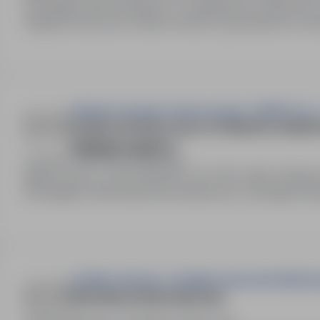
Wymagana dokumentacja: CV. Umiejętności: sumienność,
magazynowej i przy obróbce drewna, uprawnienia na wóz
Zakłady Przemysłu Ziemiaczanego "LUBLIN" Sp. z
OSOBA WYKONUJĄCA CZYNNOŚCI OPERA
ZIEMNIACZANEGO
Lublin, lubelskie
Pełny etat
Miejsce pracy: ul. BETONOWA 9, 20-402 Lublin. Rodzaj
Wymagania: Wykształcenie podstawowe, wymagana książ
LUPINNO SPÓŁKA Z OGRANICZONĄ ODPOWIEDZI
PAKOWACZ/PAKOWACZKA