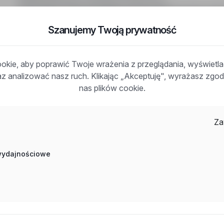
Nowy Bidaczów, lubelskie
Pełny etat
Stanowisko: Pakowacz/Pakowaczka. Miejsce pracy: Now
o pracę na okres próbny. Wymagane dokumenty: CV. Wyk
Szanujemy Twoją prywatność
doświadczenie zawodowe.
kie, aby poprawić Twoje wrażenia z przeglądania, wyświetl
raz analizować nasz ruch. Klikając „Akceptuję", wyrażasz zg
nas plików cookie.
Inne ciekawe oferty w kategorii - Praca na-
Za
magazynie
Praca Operator Wózka Widłowego mazowieckie
 wydajnościowe
Praca Operator Wózka Widłowego slaskie
Praca Magazynier lubuskie
Praca Operator Wózka Widłowego zagranica
Praca Magazynier zagranica
Praca Magazynier kujawsko-pomorskie
Praca Asystent Kierownika Magazynu mazowieckie