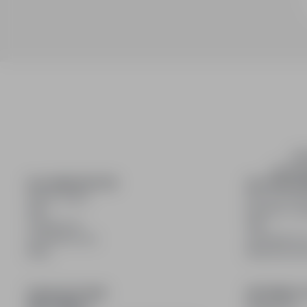
inf
wyszuki
DLA KANDYDATÓW
DLA PRACO
Pokaż oferty
Dla pracod
FAQ
Korzyści z pu
Zaloguj się
FAQ
Zarejestruj się
Zarejestruj s
Blog
Blog dla pr
DOŁĄCZ DO NAS
INFORMACJ
Regulamin