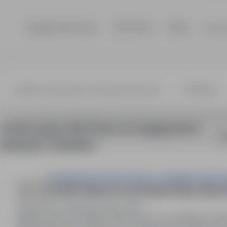
Szukaj ofert pracy
TOP Firmy
Blog
Dla p
na magazynie, 
3 oferty pracy dla: Praca na magazynie w
So
lokalizacji "lubelskie"
PUIDUKODA POLSKA SPÓŁKA Z OGRANICZONĄ O
OSOBA OBSŁUGUJĄCA MASZYNĘ DO MALO
Dominów, lubelskie
Pełny etat
Miejsce pracy: 20-388 Dominów 163, woj. lubelskie. Ro