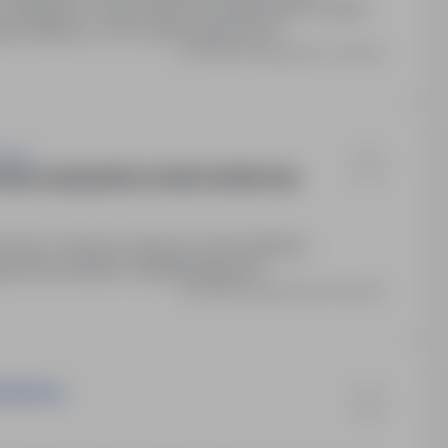
 dokładność, mile widziane doświadczenie w pracy
ek widłowy z UDT, prawo jazdy kat. B.
Ostatnia aktualizacja: 2 dni temu
 o.o.
TORA URZĄDZEŃ DO PRZETWÓRSTWA
 umowy: Umowa o pracę na czas określony.
eczka sanitarno-epidemiologiczna.
Ostatnia aktualizacja: 8 dni temu
ALNOŚCIĄ