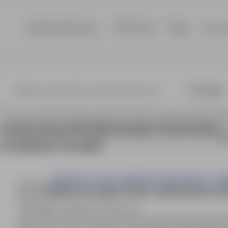
Szukaj ofert pracy
TOP Firmy
Blog
Dla p
3 oferty pracy dla: Motoryzacja / Automotive
So
w lokalizacji "Suwałki"
,,MASTER" USŁUGI TRANSPORTOWE ROBOTY ZIEM
KIEROWCA SAMOCHODU CIĘŻAROWEGO (K
Suwałki, podlaskie
Pełny etat
Stanowisko: Kierowca samochodu ciężarowego (K/M). Mie