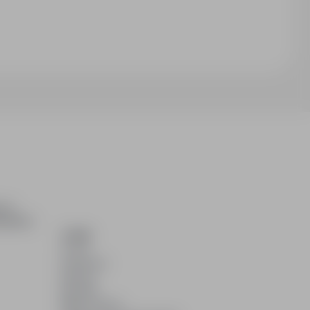
ch i
dydatom.
O NAS
O nas
Partnerzy
Kariera
Kontakt
Mapa strony