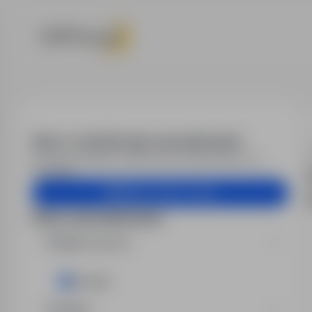
Oferty pracy
Alert e-mail dla tego wyszukiwania?
Otrzymuj podobne oferty pracy bezpośrednio na
skrzynkę.
Utwórz alert e-mail
Filtry wyszukiwania
Miejsce pracy
Suwałki
Region