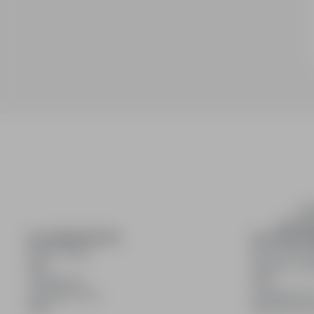
inf
wyszuki
DLA KANDYDATÓW
DLA PRACO
Pokaż oferty
Dla pracod
FAQ
Korzyści z pu
Zaloguj się
FAQ
Zarejestruj się
Zarejestruj s
Blog
Blog dla pr