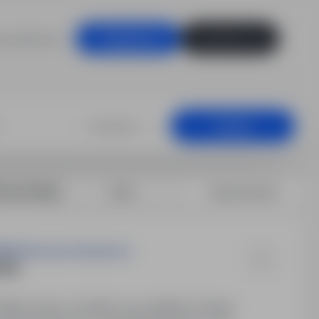
racodawców
Zaloguj się
Zarejestruj się
Dowolna
Szukaj
rtuj według:
Data
Dopasowanie
NE Mirosław Stankiewicz
/M)
jsce pracy: Suwałki, woj. podlaskie. Rodzaj