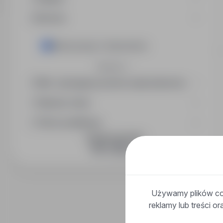
Branża
Motoryzacja / Automotive
Rozwiń
Min. wymagany poziom wykształcenia
Wymiar etatu
Okres publikacji
DOŁĄCZ DO NAS
Używamy plików coo
reklamy lub treści o