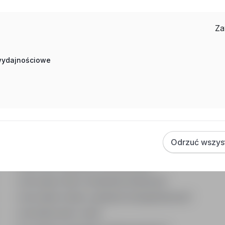
Suwałki, podlaskie
Pełny etat
Stanowisko: Kierowca ciągnika siodłowego (K/M). Miejsce
Za
obowiązków: Przewóz towarów na terenie Polska - Litw
kwalifikacji zawodowej, mile widziane uprawnienie ADR
 wydajnościowe
Często zadawane pytania
Odrzuć wszys
Jak działa wyszukiwanie ofert pracy?
Czym różni się branża od stanowiska?
Jak szukać ofert w konkretnej lokalizacji?
Jak znaleźć oferty z podanym wynagrodzeniem?
Jak działa alert e-mail?