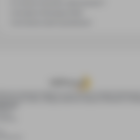
Co oznacza oznaczenie „Sponsorowana"?
Jak zapisać interesującą ofertę?
Jak sortować wyniki wyszukiwania?
oPraca.pl zapewnia dostęp do nowoczesnych narzędzi rekrutacyjny
wania pracy online, oferując skuteczne wsparcie rekruterom i kan
DAWCÓW
awców
blikacji
ię
acodawców