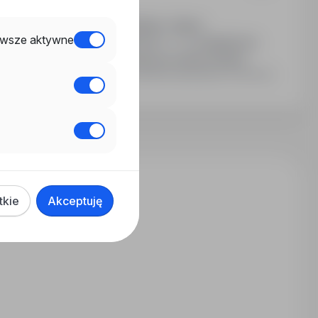
 pracy: Suwałki, woj. podlaskie. Zakres
wsze aktywne
a. Wymagana: Prawo jazdy kat. C + E, świadectwo
. Rodzaj umowy: Umowa o pracę na okres próbny.
Ostatnia aktualizacja: 53 dni temu
tkie
Akceptuję