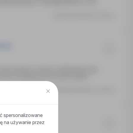
awo jazdy kat. C, doświadczenie min. 1 rok,
Ostatnia aktualizacja: 9 dni temu
zerel
 Umowa zlecenie / Umowa o świadczenie usług.
z rzeczy, doświadczenie na samochodach
Ostatnia aktualizacja: 13 dni temu
ać spersonalizowane
odę na używanie przez