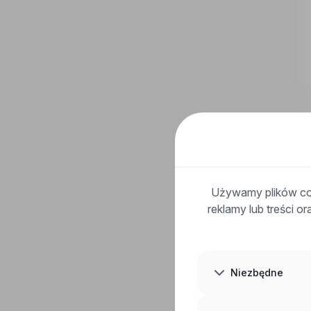
Używamy plików coo
reklamy lub treści o
Niezbędne