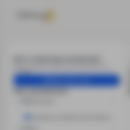
Praca - Instal
Alert e-mail dla tego wyszukiwania?
Otrzymuj podobne oferty pracy bezpośrednio na
skrzynkę.
Utwórz alert e-mail
Filtry wyszukiwania
Miejsce pracy
Ciechanów, Łomianki, Płock, Warszawa, Mysiadło
Region