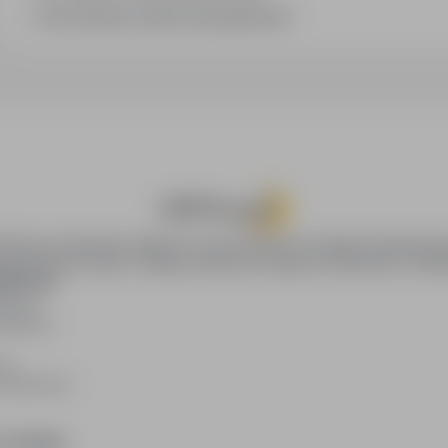
Jak sortować wyniki wyszukiwania?
oPraca.pl zapewnia dostęp do nowoczesnych narzędzi rekrutacyjny
wania pracy online, oferując skuteczne wsparcie rekruterom i kan
DAWCÓW
awców
blikacji
ię
acodawców
E PRAWNE