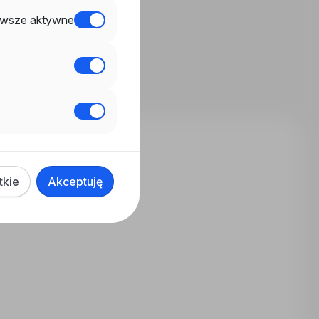
wsze aktywne
tkie
Akceptuję