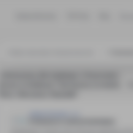
Szukaj ofert pracy
TOP Firmy
Blog
Dla p
acje / Utrzyma
1 oferta pracy dla: Instalacje / Utrzymanie /
Serwis w lokalizacji "Ciechanów, Łomianki,
So
Płock, Warszawa, Mysiadło"
Jobman Group Sp. z o.o.
Przebudowa w markecie budowlanym
Ciechanów, Łomianki, Płock, Warszawa, Mysiadło, mazo