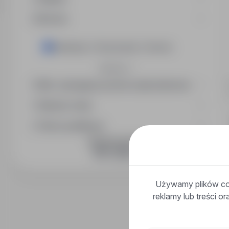
Branża
Instalacje / Utrzymanie / Serwis
Rozwiń
Min. wymagany poziom wykształcenia
Wymiar etatu
Okres publikacji
DOŁĄCZ DO NAS
Używamy plików coo
reklamy lub treści o