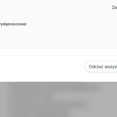
Praca Pracownik Ds. Technicznych Olsztyn
Za
Praca Kierownik Robót Sanitarnych Łódź
Praca Mechanik Urządzeń Klimatyzacyjnych Warszawa
 wydajnościowe
Często zadawane pytania
Jak działa wyszukiwanie ofert pracy?
Odrzuć wszys
Czym różni się branża od stanowiska?
Jak szukać ofert w konkretnej lokalizacji?
Jak znaleźć oferty z podanym wynagrodzeniem?
Jak działa alert e-mail?
Co oznacza oznaczenie „Sponsorowana"?
Jak zapisać interesującą ofertę?