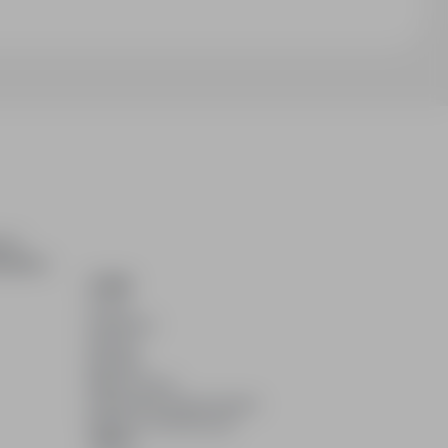
ch i
dydatom.
O NAS
O nas
Partnerzy
Kariera
Kontakt
Mapa strony
Informacje korporacyjne
RODO w infoPraca.pl
JĘZYK