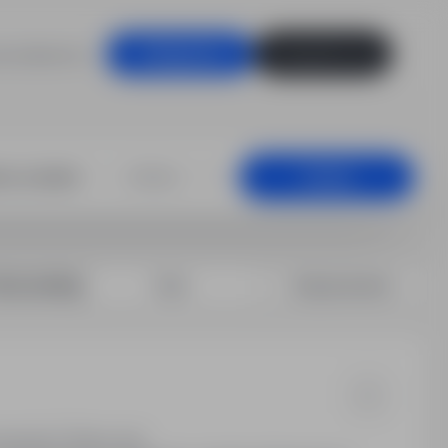
racodawców
Zaloguj się
Zarejestruj się
nie / Serwis, C
+25 km
Szukaj
rtuj według:
Data
Dopasowanie
wieckie
Pełny etat