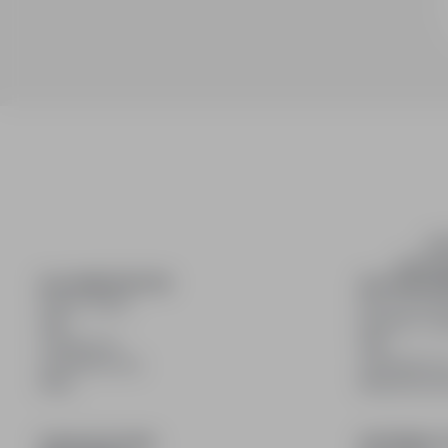
inf
wyszuki
DLA KANDYDATÓW
DLA PRACO
Pokaż oferty
Dla pracod
FAQ
Korzyści z pu
Zaloguj się
FAQ
Zarejestruj się
Zarejestruj s
Blog
Blog dla pr
DOŁĄCZ DO NAS
INFORMACJ