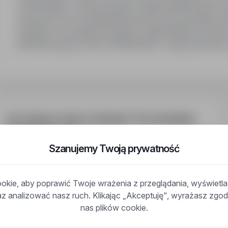
OFERUJEMY:- umowę zlecenie- stawkę 38zł/h brutto- w
wysokości 15% wynagrodzenia brutto, pod warunkiem 10
sanepidu- Pre-pensję od Patento- pakiet Medicover Spo
administracyjną on-line. WYMAGANIA:- dyspozycyjność
magazynowych-…
Inne ciekawe oferty w kategorii - Praca instalacje-
utrzymanie-serwis
Szanujemy Twoją prywatność
Praca Pracownik Działu Serwisu Libidza
Praca Pracownik Ds. Technicznych Gorzów Wielkopolski
Praca Projektant Instalacji Sanitarnych Lublin
kie, aby poprawić Twoje wrażenia z przeglądania, wyświetl
Praca Pracownik Ds. Technicznych Kraków
raz analizować nasz ruch. Klikając „Akceptuję", wyrażasz zg
Praca Mechanik Urządzeń Chłodniczych Kielce
nas plików cookie.
Praca Kierownik Robót Instalacyjnych Łódź
Praca Mechanik Urządzeń Chłodniczych Niemcy