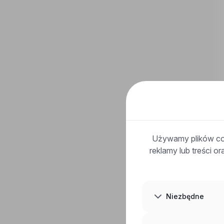
Używamy plików coo
reklamy lub treści o
Niezbędne