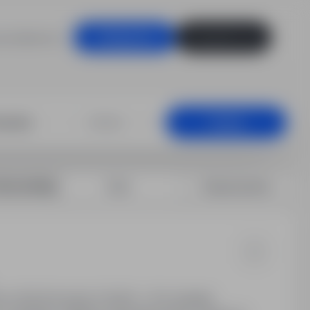
racodawców
Zaloguj się
Zarejestruj się
(Holandia)
+25 km
Szukaj
rtuj według:
Data
Dopasowanie
a: 16,19 €/h brutto (14,99 € + 8% dodatek