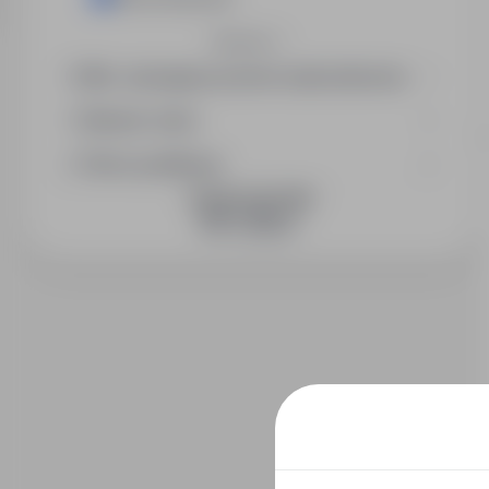
Rozwiń
Min. wymagany poziom wykształcenia
Wymiar etatu
Okres publikacji
DOŁĄCZ DO NAS