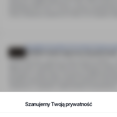
urlopowy). Dodatki zmianowe do +35%, 100% za pracę w
standardami SNF (max. 2 osoby w pokoju), ubezpieczen
Polsce. Możliwość zjazdów do Polski co 6-8 tygodni. Ws
za…
Perspektiva Doradztwo Personalne & Outsourcin
RZEŹNIK- Rozbiór wieprzowy, Wysokie Stawki 
Echt (Holandia), zagranica
Pełny etat
12 000PLN - 1
Miejsce pracy: Holandia, miasto Echt. Atrakcyjne zarobki
netto/godz.). Płatne urlopy, chorobowe i składki emeryta
Bezpłatne zakwaterowanie i dojazdy. Możliwość dłuższe
związanych z wyjazdem. Opieka polskich koordynatorów
Szanujemy Twoją prywatność