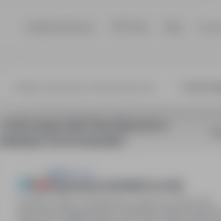
Szukaj ofert pracy
TOP Firmy
Blog
Dla p
fizyczna, Echt 
2 oferty pracy dla: Praca fizyczna w
So
lokalizacji "Echt (Holandia)"
E&A Sp. z o.o.
Magazynier/ka (RÓWNIEŻ DLA PAR)
Venlo / Heijen / Echt/Holandia, zagranica
Pełny etat
Stanowisko: Magazynier/ka. Atrakcyjna stawka godzinow