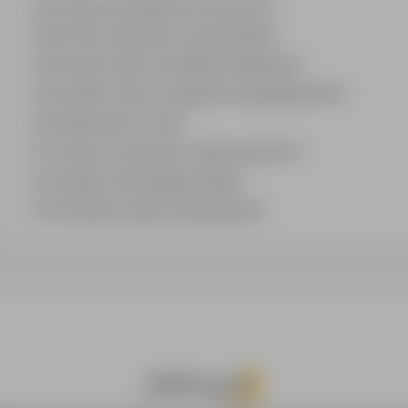
Jak działa wyszukiwanie ofert pracy?
Czym różni się branża od stanowiska?
Jak szukać ofert w konkretnej lokalizacji?
Jak znaleźć oferty z podanym wynagrodzeniem?
Jak działa alert e-mail?
Co oznacza oznaczenie „Sponsorowana"?
Jak zapisać interesującą ofertę?
Jak sortować wyniki wyszukiwania?