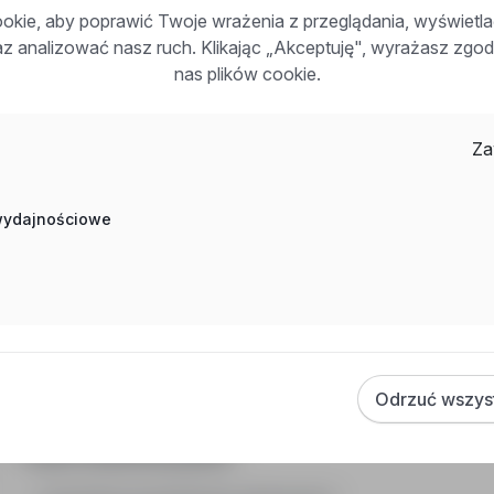
kie, aby poprawić Twoje wrażenia z przeglądania, wyświetl
Inne ciekawe oferty w kategorii - Praca fizyczna
raz analizować nasz ruch. Klikając „Akceptuję", wyrażasz zg
nas plików cookie.
Praca Pracownik Fizyczny Katowice
Praca Pracownik Fizyczny Kielce
Praca Pakowacz Ruda Śląska
Za
Praca Pakowacz Holandia
Praca Spawacz Bydgoszcz
Praca Pracownik Fizyczny Kędzierzyn-Koźle
 wydajnościowe
Praca Blacharz Izolacji Przemysłowych Niemcy
Praca Blacharz Izolacji Przemysłowych Austria
Praca Monter Rusztowań Belgia
Praca Monter Rusztowań Legnica
Odrzuć wszys
Często zadawane pytania