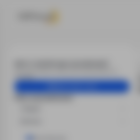
Praca - Praca 
Alert e-mail dla tego wyszukiwania?
Otrzymuj podobne oferty pracy bezpośrednio na
skrzynkę.
Utwórz alert e-mail
Filtry wyszukiwania
Region
Branża
Praca fizyczna