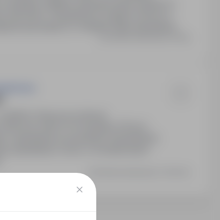
 niedzielę. Odpłatne zakwaterowanie zgodne ze
ie zdrowotne. Cotygodniowe wypłaty na konto w
parcie pracodawcy w Holandii. Stałe zatrudnienie
Ostatnia aktualizacja: Dzisiaj
g Services
!
4 000PLN / Miesięcznie (Brutto)
: 2300 euro netto za 144 godziny (16 euro
lne. Zatrudnienie na warunkach holenderskich.
go zatrudnienia. Pomoc w formalnościach
.
Ostatnia aktualizacja: 3 dni temu