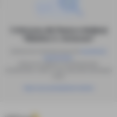
0 ofert pracy dla: Finanse w lokalizacji
"Elżbietów, K., Sochaczew"
Spróbuj innych słów kluczowych lub
wyszukiwanie
.
zaawansowane
Możesz też zapisać to wyszukiwanie jako
powiadomienie, a damy Ci znać, gdy pojawi się pasująca
oferta.
Zapisz się na powiadomienia mailowe