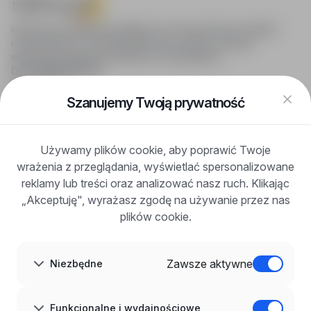
infoPraca.pl zapewnia dostęp do nowoczesnych narzędzi
rekrutacyjnych i wyszukiwania pracy online, oferując
skuteczne wsparcie rekruterom i kandydatom.
DLA KANDYDATÓW
Pokaż oferty
FAQ
Szanujemy Twoją prywatność
Zaloguj się
Zarejestruj się
Blog
Używamy plików cookie, aby poprawić Twoje
DLA PRACODAWCÓW
wrażenia z przeglądania, wyświetlać spersonalizowane
Dla pracodawców
Korzyści z publikacji
reklamy lub treści oraz analizować nasz ruch. Klikając
FAQ
„Akceptuję", wyrażasz zgodę na używanie przez nas
Zarejestruj się
plików cookie.
Blog dla pracodawców
O NAS
O nas
Zawsze aktywne
Niezbędne
Partnerzy
Kariera
Kontakt
Mapa strony
Funkcjonalne i wydajnościowe