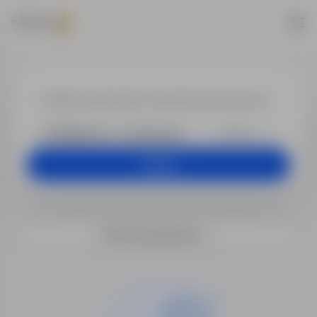
Praca - Finans
+25 km
Szukaj
Filtry wyszukiwania