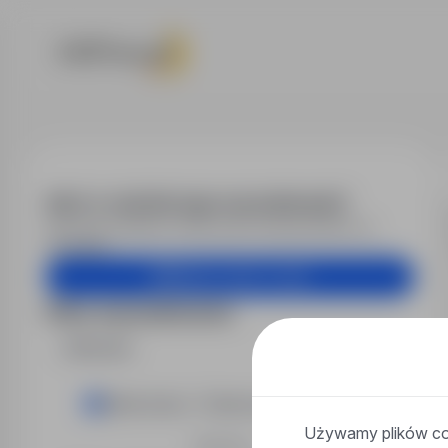
Praca - Elektr
Alert e-mail dla tego wyszukiwania?
Otrzymuj podobne oferty pracy bezpośrednio na
skrzynkę.
Utwórz alert e-mail
Filtry wyszukiwania
Branża
Elektronika / Telekomunikacja
Używamy plików coo
Rozwiń