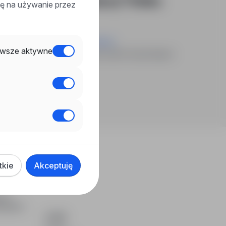
ekomunikacja w lokalizacji "Wielka
odę na używanie przez
nia"
ub
.
wyszukiwanie zaawansowane
wsze aktywne
ienie, a damy Ci znać, gdy pojawi się pasująca
a.
domienia mailowe
tkie
Akceptuję
ch i
dydatom.
O NAS