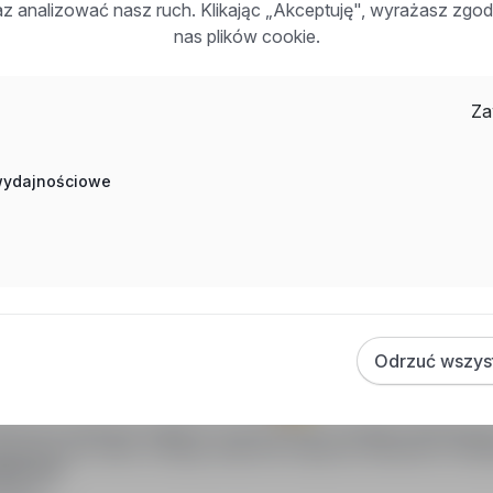
0 ofert pracy dla: Elektronika / Tel
raz analizować nasz ruch. Klikając „Akceptuję", wyrażasz zg
Bryta
nas plików cookie.
Spróbuj innych słów kluczowych l
Za
Możesz też zapisać to wyszukiwanie jako powiadom
ofert
 wydajnościowe
Zapisz się na powia
Odrzuć wszys
oPraca.pl zapewnia dostęp do nowoczesnych narzędzi rekrutacyjny
wania pracy online, oferując skuteczne wsparcie rekruterom i kan
DAWCÓW