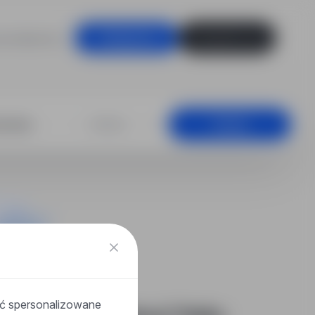
racodawców
Zaloguj się
Zarejestruj się
unikacja, Wielk
+25 km
Szukaj
ać spersonalizowane