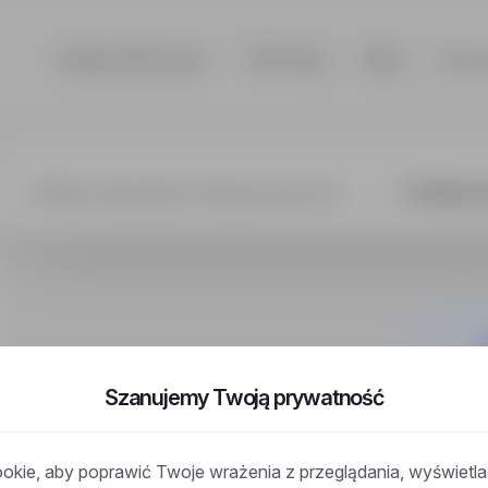
Szukaj ofert pracy
TOP Firmy
Blog
Dla p
onika / Telekom
Szanujemy Twoją prywatność
kie, aby poprawić Twoje wrażenia z przeglądania, wyświetl