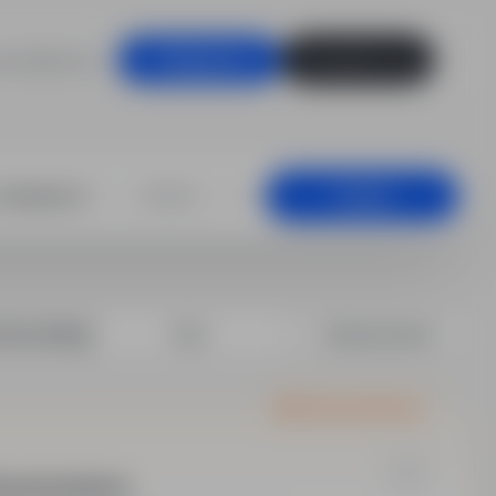
racodawców
Zaloguj się
Zarejestruj się
unikacja, Niemcy
+25 km
Szukaj
rtuj według:
Data
Dopasowanie
Oferta wyróżniona
ka przemysłowa