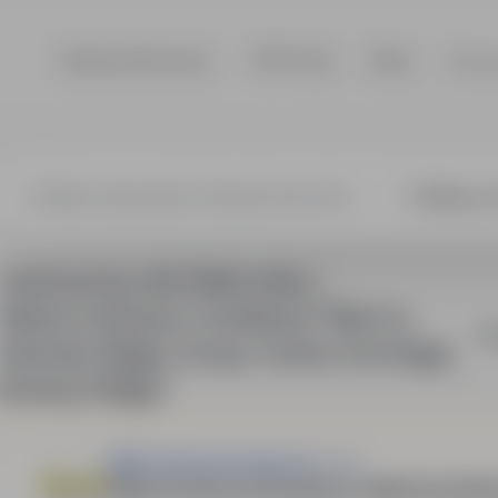
Szukaj ofert pracy
TOP Firmy
Blog
Dla p
onika / Telekom
1 oferta pracy dla: Elektronika /
Telekomunikacja w lokalizacji "Niemcy,
So
Holandia, Belgia, Grecja, Austria, Norwegia,
Szwecja, Belgia,"
W&K Industriemontage Sp. z o.o
Elektromonter przemysłowy / elektromonter