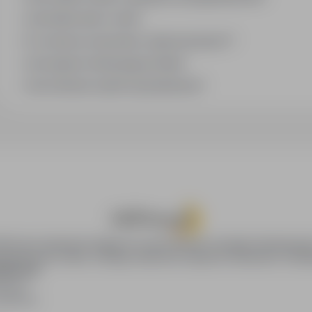
Jak działa alert e-mail?
Co oznacza oznaczenie „Sponsorowana"?
Jak zapisać interesującą ofertę?
Jak sortować wyniki wyszukiwania?
oPraca.pl zapewnia dostęp do nowoczesnych narzędzi rekrutacyjny
wania pracy online, oferując skuteczne wsparcie rekruterom i kan
DAWCÓW
awców
blikacji