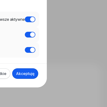
wsze aktywne
tkie
Akceptuję