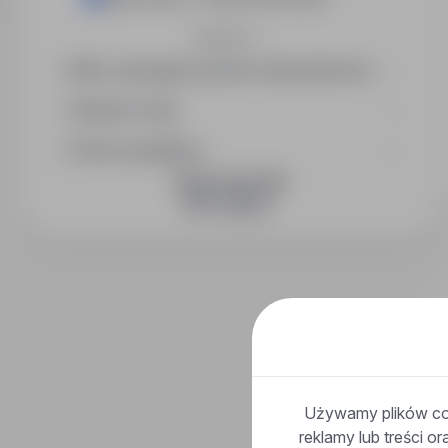
Rozwiń
Min. wymagany poziom wykształcenia
Wymiar etatu
Okres publikacji
DOŁĄCZ DO NAS
Używamy plików coo
reklamy lub treści o