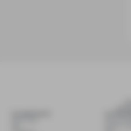
inf
wyszuki
DLA KANDYDATÓW
DLA PRACO
Pokaż oferty
Dla pracod
FAQ
Korzyści z pu