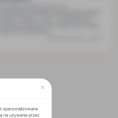
wecja, Belgia, zagranica
Pełny etat
wszystkie kraje europejskie. Wynagrodzenie ustalane
okres: 3 miesiące – 3 lata – czas nieokreślony).
wy). Bezpłatne zakwaterowanie, organizowany dojazd
 medyczna, karta sportowa…
Ostatnia aktualizacja: 3 dni temu
ać spersonalizowane
odę na używanie przez