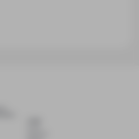
ch i
dydatom.
O NAS
O nas
Partnerzy