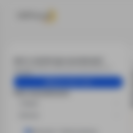
Praca - Elektr
Alert e-mail dla tego wyszukiwania?
Otrzymuj podobne oferty pracy bezpośrednio na
skrzynkę.
Utwórz alert e-mail
Filtry wyszukiwania
Region
Branża
Elektronika / Telekomunikacja