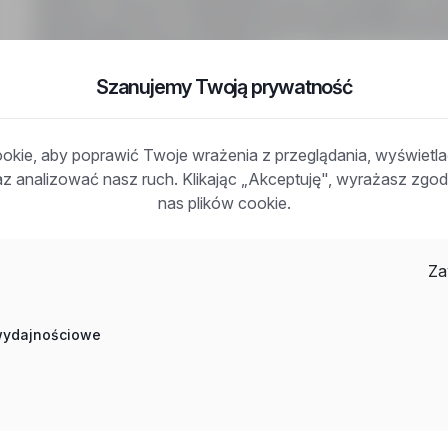
zlecenie / Umowa o świadczenie usług. Wymagania: orzec
epidemiologicznych, doświadczenie w gastronomii mile w
lub zawodowe gastronomiczne.
Zadzwoń
Szanujemy Twoją prywatność
kie, aby poprawić Twoje wrażenia z przeglądania, wyświetl
raz analizować nasz ruch. Klikając „Akceptuję", wyrażasz zg
nas plików cookie.
Często zadawane pytania
Za
Jak działa wyszukiwanie ofert pracy?
Czym różni się branża od stanowiska?
 wydajnościowe
Jak szukać ofert w konkretnej lokalizacji?
Jak znaleźć oferty z podanym wynagrodzeniem?
Jak działa alert e-mail?
Co oznacza oznaczenie „Sponsorowana"?