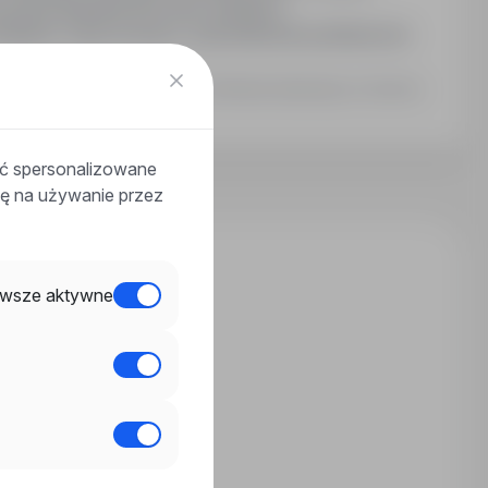
zenie lekarskie dla celów sanitarno-
idziane, chęci do pracy, wykształcenie podstawowe
Ostatnia aktualizacja: 2 dni temu
ać spersonalizowane
odę na używanie przez
wsze aktywne