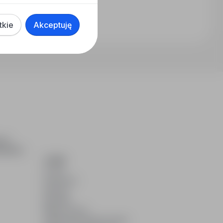
tkie
Akceptuję
ch i
dydatom.
O NAS
O nas
Partnerzy
Kariera
Kontakt
Mapa strony
Informacje korporacyjne