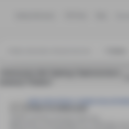
Szukaj ofert pracy
TOP Firmy
Blog
Dla p
ng / Gastronomia
1 oferta pracy dla: Catering / Gastronomia w
So
lokalizacji "Kisielice"
GĘSIA CHATA SPÓŁKA Z OGRANICZONĄ ODPOWIE
POMOC KUCHENNA (K/M)
Iława, warmińsko-mazurskie
Pełny etat
Miejsce pracy: ul. Wyszyńskiego 31C, 14-200 Iława, w