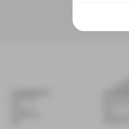
inf
wyszuki
DLA KANDYDATÓW
DLA PRACO
Pokaż oferty
Dla pracod
FAQ
Korzyści z pu
Zaloguj się
FAQ
Zarejestruj się
Zarejestruj s
Blog
Blog dla pr