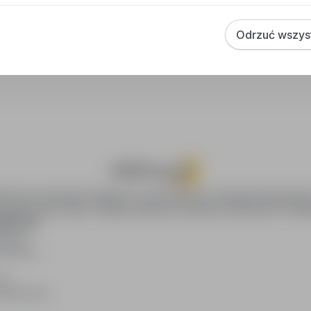
Jak zapisać interesującą ofertę?
Odrzuć wszys
Jak sortować wyniki wyszukiwania?
oPraca.pl zapewnia dostęp do nowoczesnych narzędzi rekrutacyjny
wania pracy online, oferując skuteczne wsparcie rekruterom i kan
DAWCÓW
awców
blikacji
ię
acodawców