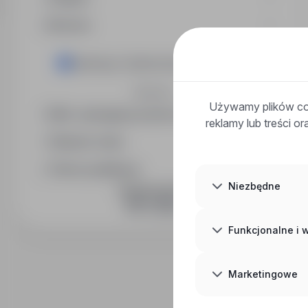
Branża
Catering / Gastronomia
Rozwiń
Używamy plików coo
Min. wymagany poziom wykształcenia
reklamy lub treści o
Wymiar etatu
Okres publikacji
Niezbędne
DOŁĄCZ DO NAS
Funkcjonalne i
Marketingowe