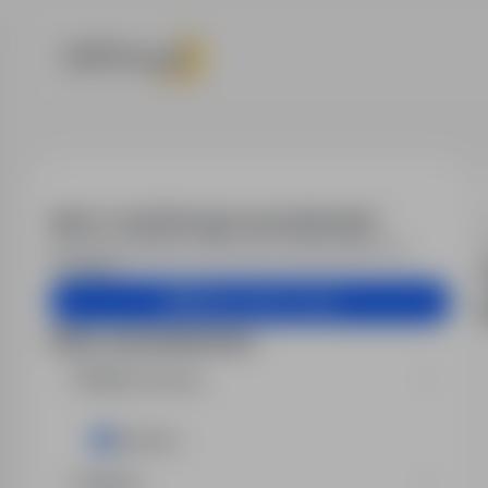
Praca - Cateri
Alert e-mail dla tego wyszukiwania?
Otrzymuj podobne oferty pracy bezpośrednio na
skrzynkę.
Utwórz alert e-mail
Filtry wyszukiwania
Miejsce pracy
Kisielice
Region