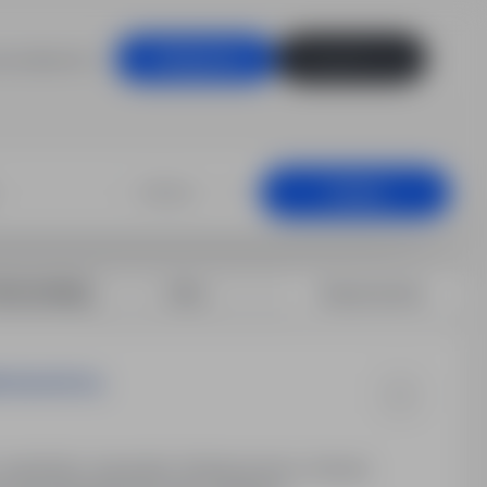
racodawców
Zaloguj się
Zarejestruj się
, Kisielice
+25 km
Szukaj
rtuj według:
Data
Dopasowanie
DZIALNOŚCIĄ
oj. warmińsko-mazurskie. Rodzaj umowy: Umowa