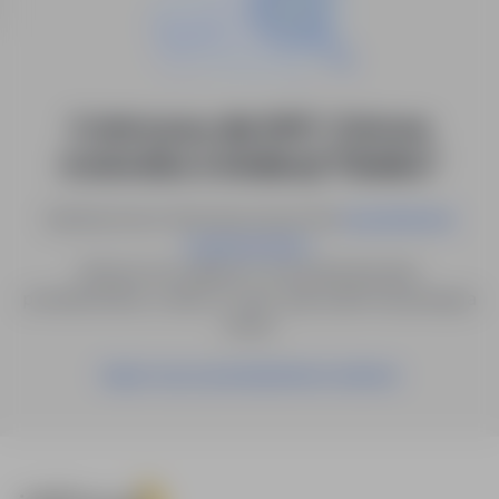
0 ofert pracy dla: BHP / Ochrona
środowiska w lokalizacji "Kisielice"
Spróbuj innych słów kluczowych lub
wyszukiwanie
.
zaawansowane
Możesz też zapisać to wyszukiwanie jako
powiadomienie, a damy Ci znać, gdy pojawi się pasująca
oferta.
Zapisz się na powiadomienia mailowe