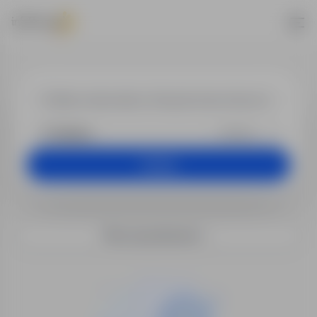
Praca - BHP / 
+25 km
Szukaj
Filtry wyszukiwania