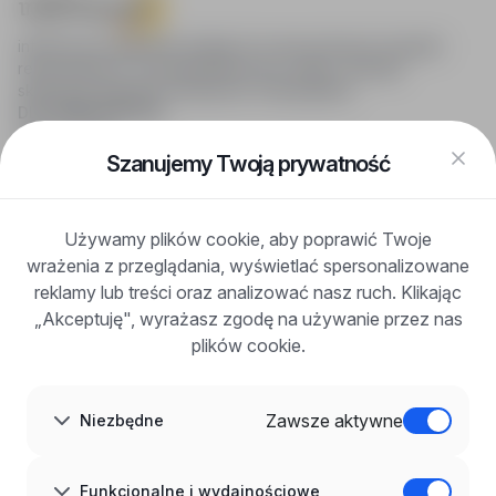
infoPraca.pl zapewnia dostęp do nowoczesnych narzędzi
rekrutacyjnych i wyszukiwania pracy online, oferując
skuteczne wsparcie rekruterom i kandydatom.
DLA KANDYDATÓW
Pokaż oferty
FAQ
Szanujemy Twoją prywatność
Zaloguj się
Zarejestruj się
Blog
Używamy plików cookie, aby poprawić Twoje
DLA PRACODAWCÓW
wrażenia z przeglądania, wyświetlać spersonalizowane
Dla pracodawców
Korzyści z publikacji
reklamy lub treści oraz analizować nasz ruch. Klikając
FAQ
„Akceptuję", wyrażasz zgodę na używanie przez nas
Zarejestruj się
plików cookie.
Blog dla pracodawców
O NAS
O nas
Zawsze aktywne
Niezbędne
Partnerzy
Kariera
Kontakt
Mapa strony
Funkcjonalne i wydajnościowe