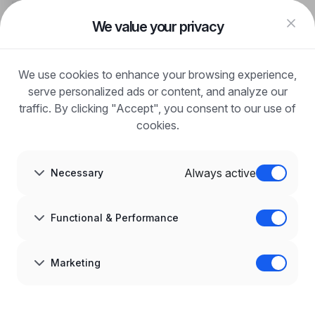
FAQ
Log in
We value your privacy
Register
Blog
FOR EMPLOYERS
We use cookies to enhance your browsing experience,
For employers
Benefits of publication
serve personalized ads or content, and analyze our
FAQ
traffic. By clicking "Accept", you consent to our use of
Register
cookies.
Blog for Employers
ABOUT US
About us
Always active
Necessary
Partners
Career
Contact
Sitemap
Functional & Performance
Corporate information
GDPR at infoPraca.pl
LANGUAGE
Marketing
English
JOIN US